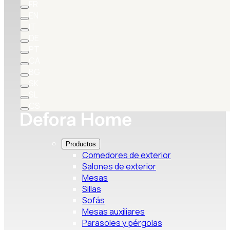
FR
EN
IT
DE
PT
CA
BG
SK
SL
CS
Productos
Comedores de exterior
Salones de exterior
Mesas
Sillas
Sofás
Mesas auxiliares
Parasoles y pérgolas