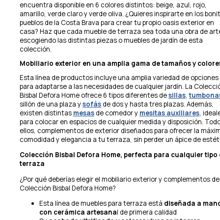
encuentra disponible en 6 colores distintos: beige, azul, rojo,
amarillo, verde claro y verde oliva. ¿Quieres inspirarte en los boni
pueblos de la Costa Brava para crear tu propio oasis exterior en
casa? Haz que cada mueble de terraza sea toda una obra de art
escogiendo las distintas piezas o muebles de jardín de esta
colección.
Mobiliario exterior en una amplia gama de tamaños y colore
Esta línea de productos incluye una amplia variedad de opciones
para adaptarse a las necesidades de cualquier jardín. La Colecci
Bisbal Defora Home ofrece 6 tipos diferentes de
sillas
,
tumbona
sillón de una plaza y
sofás
de dos y hasta tres plazas. Además,
existen distintas
mesas
de comedor y
mesitas auxiliares
, ideal
para colocar en espacios de cualquier medida y disposición. Tod
ellos, complementos de exterior diseñados para ofrecer la máxi
comodidad y elegancia a tu terraza, sin perder un ápice de estét
Colección Bisbal Defora Home, perfecta para cualquier tipo
terraza
¿Por qué deberías elegir el mobiliario exterior y complementos de
Colección Bisbal Defora Home?
Esta línea de muebles para terraza está
diseñada a man
con cerámica artesana
l de primera calidad