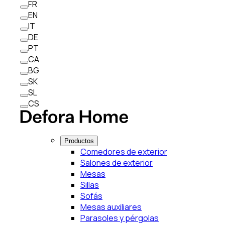
FR
EN
IT
DE
PT
CA
BG
SK
SL
CS
Productos
Comedores de exterior
Salones de exterior
Mesas
Sillas
Sofás
Mesas auxiliares
Parasoles y pérgolas