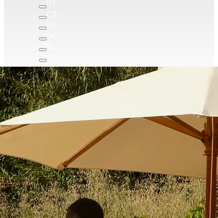
PT
CA
BG
SK
SL
CS