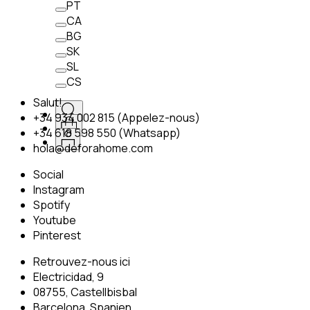
PT
CA
BG
SK
SL
CS
Salut!
+34 934 002 815 (Appelez-nous)
+34 618 598 550 (Whatsapp)
hola@deforahome.com
Social
Instagram
Spotify
Youtube
Pinterest
Retrouvez-nous ici
Electricidad, 9
08755, Castellbisbal
Barcelona, Spanien