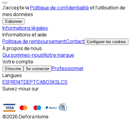
J'accepte la
Politique de confidentialité
et l'utilisation de
mes données
S'abonner
Informations légales
Informations et aide
Politique de remboursement
Contact
Configurer les cookies
À propos de nous
Qui sommes-nous
Notre marque
Votre compte
Professionnel
S'inscrire
Se connecter
Langues
ES
FR
EN
IT
DE
PT
CA
BG
SK
SL
CS
Suivez-nous sur
©
2026 Defora Home