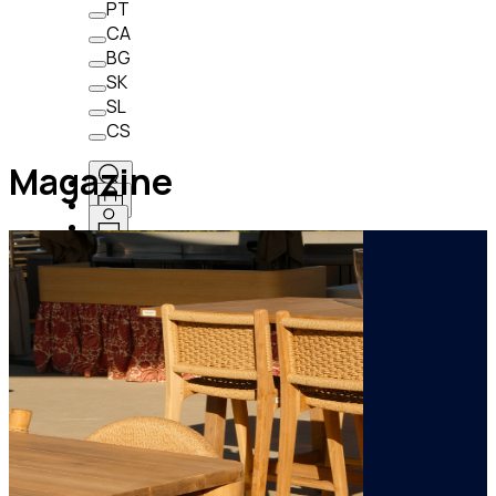
PT
CA
BG
SK
SL
CS
Magazine