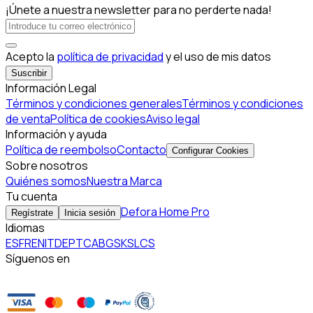
¡Únete a nuestra newsletter para no perderte nada!
Acepto la
política de privacidad
y el uso de mis datos
Suscribir
Información Legal
Términos y condiciones generales
Términos y condiciones
de venta
Política de cookies
Aviso legal
Información y ayuda
Política de reembolso
Contacto
Configurar Cookies
Sobre nosotros
Quiénes somos
Nuestra Marca
Tu cuenta
Defora Home Pro
Regístrate
Inicia sesión
Idiomas
ES
FR
EN
IT
DE
PT
CA
BG
SK
SL
CS
Síguenos en