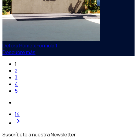
Defora Home x Formula 1
Descubre más
1
2
3
4
5
. . .
14
Suscríbete a nuestra Newsletter