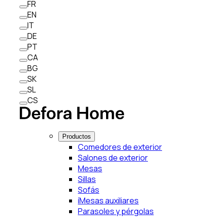
FR
EN
IT
DE
PT
CA
BG
SK
SL
CS
Productos
Comedores de exterior
Salones de exterior
Mesas
Sillas
Sofás
íMesas auxiliares
Parasoles y pérgolas