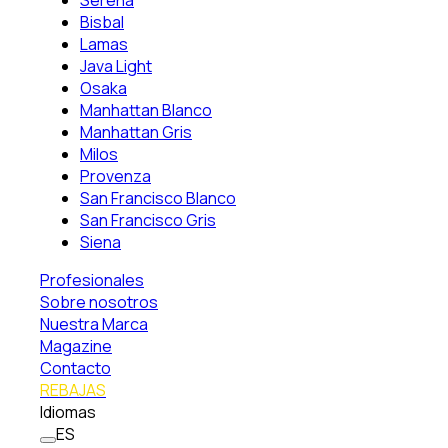
Serena
Bisbal
Lamas
Java Light
Osaka
Manhattan Blanco
Manhattan Gris
Milos
Provenza
San Francisco Blanco
San Francisco Gris
Siena
Profesionales
Sobre nosotros
Nuestra Marca
Magazine
Contacto
REBAJAS
Idiomas
ES