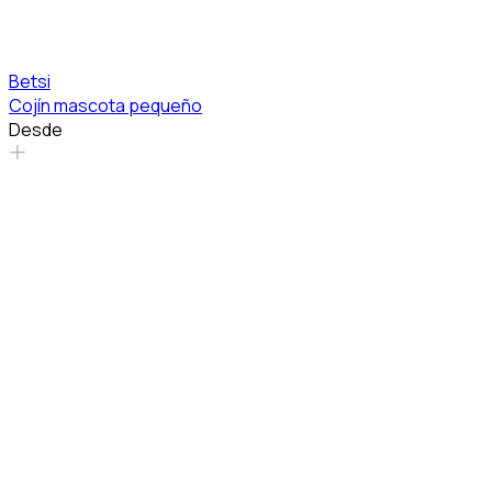
Betsi
Cojín mascota pequeño
Desde