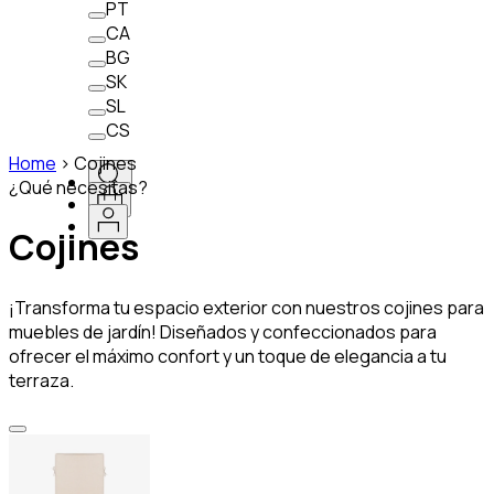
PT
CA
BG
SK
SL
CS
Home
>
Cojines
¿Qué necesitas?
Cojines
¡Transforma tu espacio exterior con nuestros cojines para
muebles de jardín! Diseñados y confeccionados para
ofrecer el máximo confort y un toque de elegancia a tu
terraza.