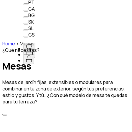
PT
CA
BG
SK
SL
CS
Home
>
Mesas
¿Qué necesitas?
Mesas
Mesas de jardín fijas, extensibles o modulares para
combinar en tu zona de exterior, según tus preferencias,
estilo y gustos. Y tú.. ¿Con qué modelo de mesa te quedas
para tu terraza?