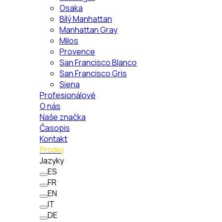
Osaka
Bílý Manhattan
Manhattan Gray
Milos
Provence
San Francisco Blanco
San Francisco Gris
Siena
Profesionálové
O nás
Naše značka
Časopis
Kontakt
Prodej
Jazyky
ES
FR
EN
IT
DE