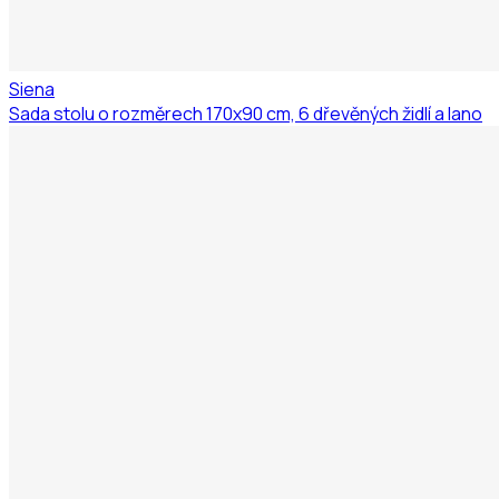
Siena
Sada stolu o rozměrech 170x90 cm, 6 dřevěných židlí a lano