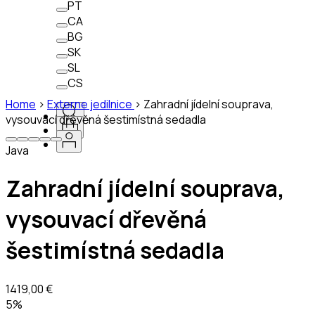
PT
CA
BG
SK
SL
CS
Home
>
Externe jedilnice
>
Zahradní jídelní souprava,
vysouvací dřevěná šestimístná sedadla
Java
Zahradní jídelní souprava,
vysouvací dřevěná
šestimístná sedadla
1419,00 €
5%