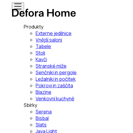
Produkty
Externe jedilnice
Vnější saloni
Tabele
Stoli
Kavči
Stranské míže
Senčniki in pergole
Ležalniki in počitek
Pokrovi in zaščita
Blazine
Venkovní kuchyně
Sbírky
Serena
Bisbal
Slats
Java Light