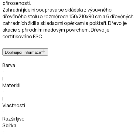
přirozenosti.
Zahradní jídelní souprava se skládala z výsuvného
dřevěného stolu o rozměrech 150/210x90 cm a 6 dřevěných
zahradních židlí s skládacími opěrkami a polštáři. Dřevo je
akácie s přírodním medovým povrchem. Dřevo je
certifikováno FSC.
Doplňující informace
Barva
:
I
Materiál
:
I
Vlastnosti
:
Razširljivo
Sbírka
: