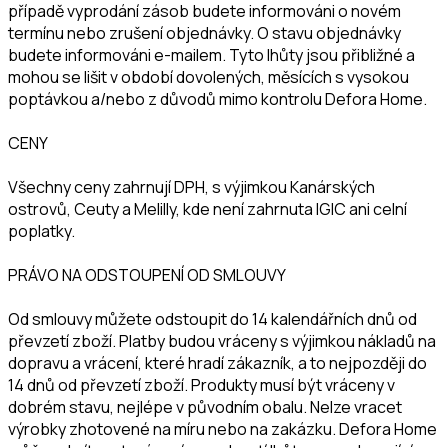
případě vyprodání zásob budete informováni o novém
termínu nebo zrušení objednávky. O stavu objednávky
budete informováni e-mailem. Tyto lhůty jsou přibližné a
mohou se lišit v období dovolených, měsících s vysokou
poptávkou a/nebo z důvodů mimo kontrolu Defora Home.
CENY
Všechny ceny zahrnují DPH, s výjimkou Kanárských
ostrovů, Ceuty a Melilly, kde není zahrnuta IGIC ani celní
poplatky.
PRÁVO NA ODSTOUPENÍ OD SMLOUVY
Od smlouvy můžete odstoupit do 14 kalendářních dnů od
převzetí zboží. Platby budou vráceny s výjimkou nákladů na
dopravu a vrácení, které hradí zákazník, a to nejpozději do
14 dnů od převzetí zboží. Produkty musí být vráceny v
dobrém stavu, nejlépe v původním obalu. Nelze vracet
výrobky zhotovené na míru nebo na zakázku. Defora Home