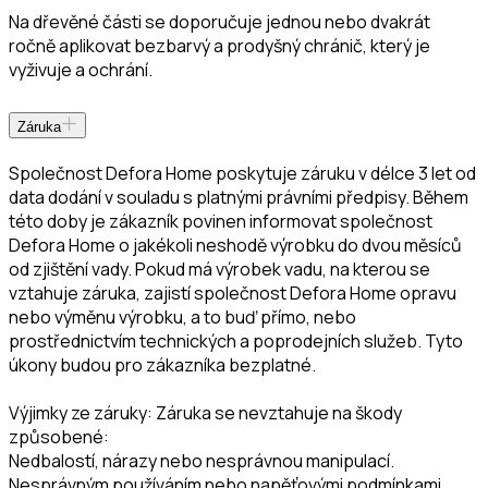
Na dřevěné části se doporučuje jednou nebo dvakrát
ročně aplikovat bezbarvý a prodyšný chránič, který je
vyživuje a ochrání.
Záruka
Společnost Defora Home poskytuje záruku v délce 3 let od
data dodání v souladu s platnými právními předpisy. Během
této doby je zákazník povinen informovat společnost
Defora Home o jakékoli neshodě výrobku do dvou měsíců
od zjištění vady. Pokud má výrobek vadu, na kterou se
vztahuje záruka, zajistí společnost Defora Home opravu
nebo výměnu výrobku, a to buď přímo, nebo
prostřednictvím technických a poprodejních služeb. Tyto
úkony budou pro zákazníka bezplatné.
Výjimky ze záruky: Záruka se nevztahuje na škody
způsobené:
Nedbalostí, nárazy nebo nesprávnou manipulací.
Nesprávným používáním nebo napěťovými podmínkami,