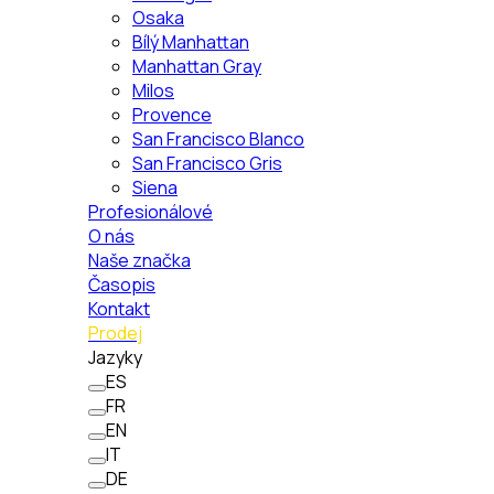
Osaka
Bílý Manhattan
Manhattan Gray
Milos
Provence
San Francisco Blanco
San Francisco Gris
Siena
Profesionálové
O nás
Naše značka
Časopis
Kontakt
Prodej
Jazyky
ES
FR
EN
IT
DE