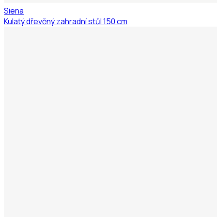
Siena
Kulatý dřevěný zahradní stůl 150 cm