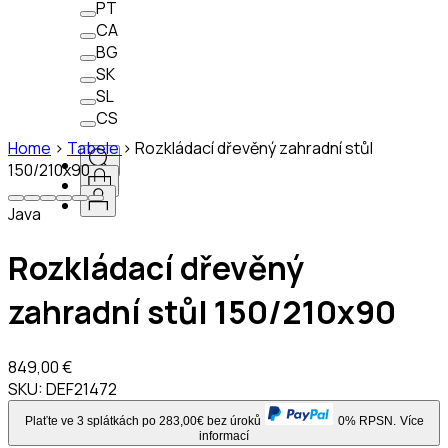
PT
CA
BG
SK
SL
CS
Home
>
Tabele
>
Rozkládací dřevěný zahradní stůl
150/210x90
Java
Rozkládací dřevěný
zahradní stůl 150/210x90
849,00 €
SKU:
DEF21472
Plaťte ve 3 splátkách po 283,00€ bez úroků
0% RPSN.
Více
informací