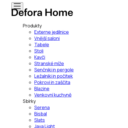
Produkty
Externe jedilnice
Vnější saloni
Tabele
Stoli
Kavči
Stranské míže
Senčniki in pergole
Ležalniki in počitek
Pokrovi in zaščita
Blazine
Venkovní kuchyně
Sbírky
Serena
Bisbal
Slats
Java Light