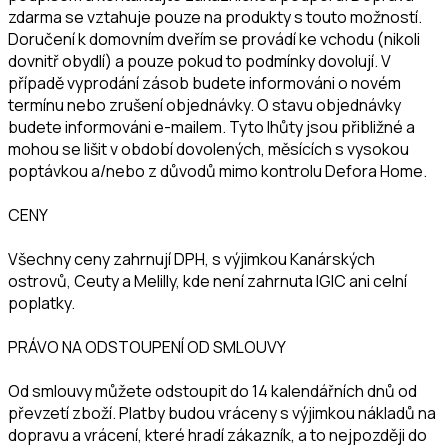
zdarma se vztahuje pouze na produkty s touto možností.
Doručení k domovním dveřím se provádí ke vchodu (nikoli
dovnitř obydlí) a pouze pokud to podmínky dovolují. V
případě vyprodání zásob budete informováni o novém
termínu nebo zrušení objednávky. O stavu objednávky
budete informováni e-mailem. Tyto lhůty jsou přibližné a
mohou se lišit v období dovolených, měsících s vysokou
poptávkou a/nebo z důvodů mimo kontrolu Defora Home.
CENY
Všechny ceny zahrnují DPH, s výjimkou Kanárských
ostrovů, Ceuty a Melilly, kde není zahrnuta IGIC ani celní
poplatky.
PRÁVO NA ODSTOUPENÍ OD SMLOUVY
Od smlouvy můžete odstoupit do 14 kalendářních dnů od
převzetí zboží. Platby budou vráceny s výjimkou nákladů na
dopravu a vrácení, které hradí zákazník, a to nejpozději do