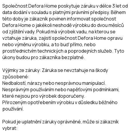
Společnost Defora Home poskytuje záruku v délce 3 let od
data dodání v souladu s platnými právními předpisy. Během
této doby je zákazník povinen informovat společnost
Defora Home o jakékoli neshodě výrobku do dvou měsíců
od zjištění vady. Pokud má výrobek vadu, na kterou se
vztahuje záruka, zajistí společnost Defora Home opravu
nebo výměnu výrobku, a to buď přímo, nebo
prostřednictvím technických a poprodejních služeb. Tyto
úkony budou pro zákazníka bezplatné.
Výjimky ze záruky: Záruka se nevztahuje na škody
způsobené:
Nedbalostí, nárazy nebo nesprávnou manipulací.
Nesprávným používáním nebo napěťovými podmínkami,
které nejsou pro výrobek doporučeny.
Přirozeným opotřebením výrobku v důsledku běžného
používání.
Pokud je uplatnění záruky oprávněné, může si zákazník
vybrat: