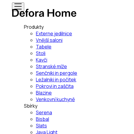
Produkty
Externe jedilnice
Vnější saloni
Tabele
Stoli
Kavči
Stranské míže
Senčniki in pergole
Ležalniki in počitek
Pokrovi in zaščita
Blazine
Venkovní kuchyně
Sbírky
Serena
Bisbal
Slats
Java Light