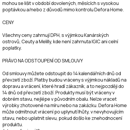
mohou se lišit v období dovolených, měsících s vysokou
poptávkou a/nebo z důvodů mimo kontrolu Defora Home.
CENY
Všechny ceny zahrnují DPH, s výjimkou Kanárských
ostrovů, Ceuty a Melilly, kde není zahrnuta IGIC ani celní
poplatky.
PRÁVO NA ODSTOUPENÍ OD SMLOUVY
Od smlouvy můžete odstoupit do 14 kalendářních dnů od
převzetí zboží. Platby budou vráceny s výjimkou nákladů na
dopravu a vrácení, které hradí zákazník, a to nejpozději do
14 dnů od převzetí zboží. Produkty musí být vráceny v
dobrém stavu, nejlépe v původním obalu. Nelze vracet
výrobky zhotovené na míru nebo na zakázku. Defora Home
může odmítnout vrácení po uplynutí lhůty, v nevyhovujícím
stavu, nebo uplatnit slevu, pokud došlo ke znehodnocení
produktu.