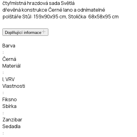
čtyřmístná hrazdová sada Světlá
dřevěná konstrukce Černé lano a odnímatelné
polštáře Stůl: 159x90x95 cm, Stolička: 68x58x95 cm
Doplňující informace
Barva
:
Černá
Materiál
:
I
,
VRV
Vlastnosti
:
Fiksno
Sbírka
:
Zanzibar
Sedadla
: