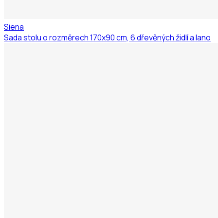
Siena
Sada stolu o rozměrech 170x90 cm, 6 dřevěných židlí a lano