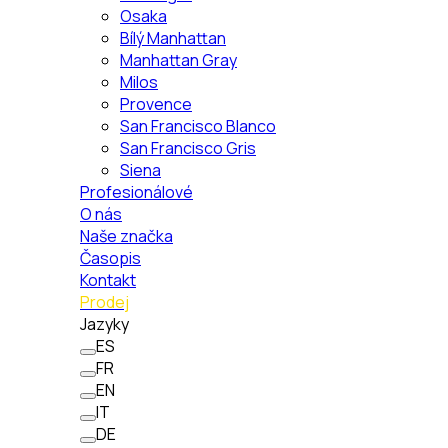
Osaka
Bílý Manhattan
Manhattan Gray
Milos
Provence
San Francisco Blanco
San Francisco Gris
Siena
Profesionálové
O nás
Naše značka
Časopis
Kontakt
Prodej
Jazyky
ES
FR
EN
IT
DE