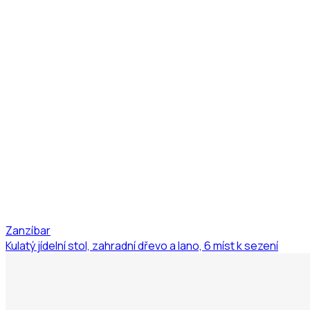
Zanzíbar
Kulatý jídelní stol, zahradní dřevo a lano, 6 míst k sezení