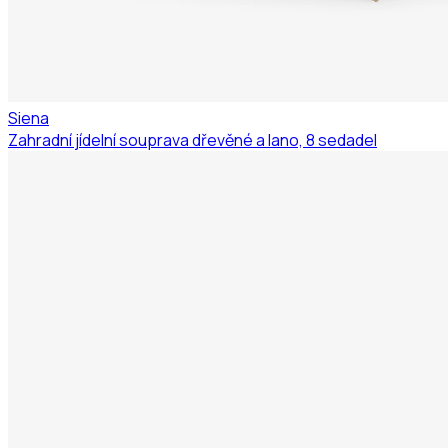
Siena
Zahradní jídelní souprava dřevěné a lano, 8 sedadel