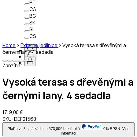
PT
CA
BG
SK
SL
CS
Home
>
Externe jedilnice
>
Vysoká terasa s dřevěnými a
černými lany, 4 sedadla
Zanzíbar
Vysoká terasa s dřevěnými a
černými lany, 4 sedadla
1719,00 €
SKU:
DEF21568
Plaťte ve 3 splátkách po 573,00€ bez úroků
0% RPSN.
Více
informací