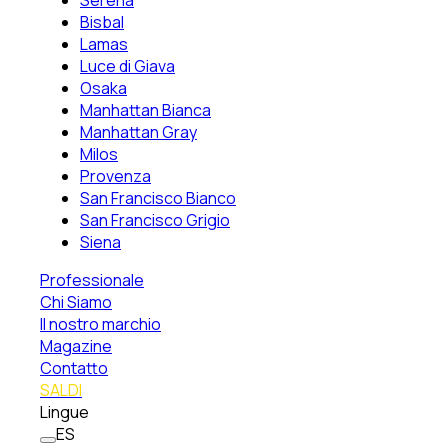
Serena
Bisbal
Lamas
Luce di Giava
Osaka
Manhattan Bianca
Manhattan Gray
Milos
Provenza
San Francisco Bianco
San Francisco Grigio
Siena
Professionale
Chi Siamo
Il nostro marchio
Magazine
Contatto
SALDI
Lingue
ES