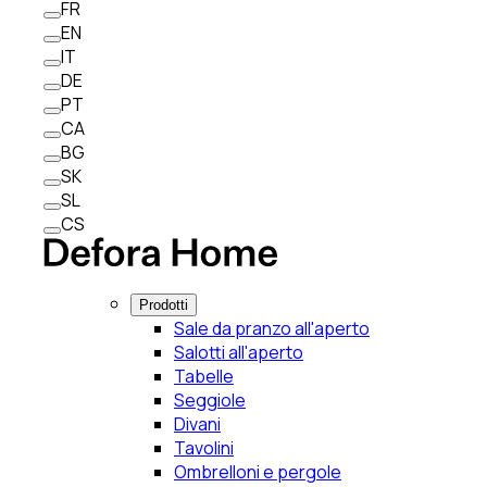
FR
EN
IT
DE
PT
CA
BG
SK
SL
CS
Prodotti
Sale da pranzo all'aperto
Salotti all'aperto
Tabelle
Seggiole
Divani
Tavolini
Ombrelloni e pergole