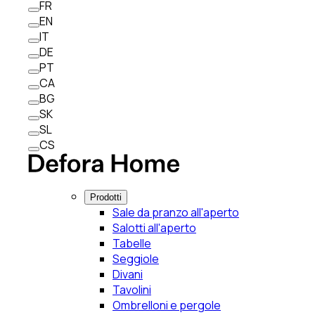
FR
EN
IT
DE
PT
CA
BG
SK
SL
CS
Prodotti
Sale da pranzo all'aperto
Salotti all'aperto
Tabelle
Seggiole
Divani
Tavolini
Ombrelloni e pergole