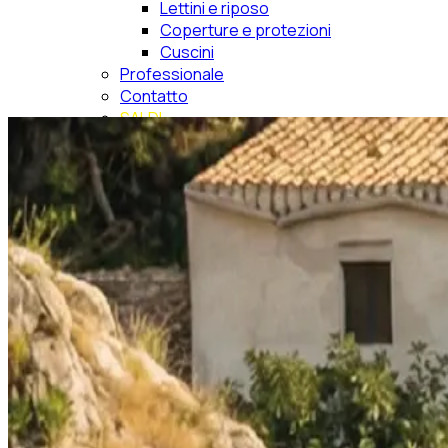
Lettini e riposo
Coperture e protezioni
Cuscini
Professionale
Contatto
SALDI
Cerca