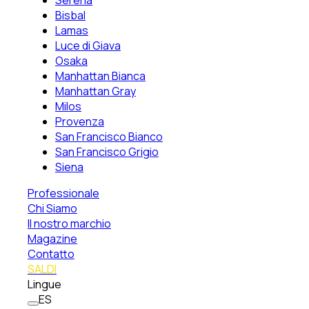
Serena
Bisbal
Lamas
Luce di Giava
Osaka
Manhattan Bianca
Manhattan Gray
Milos
Provenza
San Francisco Bianco
San Francisco Grigio
Siena
Professionale
Chi Siamo
Il nostro marchio
Magazine
Contatto
SALDI
Lingue
ES