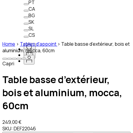
PT
CA
BG
SK
SL
CS
Home
>
Tables d'appoint
>
Table basse d’extérieur, bois et
aluminium, mocca, 60cm
Capri
Table basse d’extérieur,
bois et aluminium, mocca,
60cm
249,00 €
SKU:
DEF22046