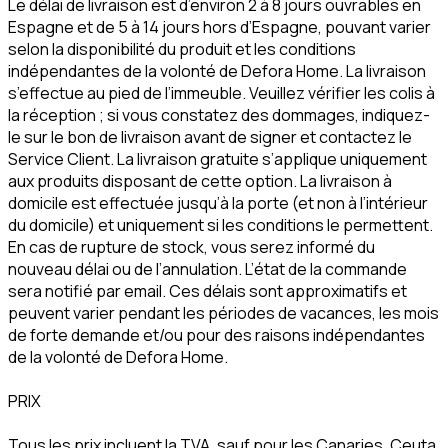
Le délai de livraison est d’environ 2 à 8 jours ouvrables en
Espagne et de 5 à 14 jours hors d’Espagne, pouvant varier
selon la disponibilité du produit et les conditions
indépendantes de la volonté de Defora Home. La livraison
s’effectue au pied de l’immeuble. Veuillez vérifier les colis à
la réception ; si vous constatez des dommages, indiquez-
le sur le bon de livraison avant de signer et contactez le
Service Client. La livraison gratuite s’applique uniquement
aux produits disposant de cette option. La livraison à
domicile est effectuée jusqu’à la porte (et non à l’intérieur
du domicile) et uniquement si les conditions le permettent.
En cas de rupture de stock, vous serez informé du
nouveau délai ou de l’annulation. L’état de la commande
sera notifié par email. Ces délais sont approximatifs et
peuvent varier pendant les périodes de vacances, les mois
de forte demande et/ou pour des raisons indépendantes
de la volonté de Defora Home.
PRIX
Tous les prix incluent la TVA, sauf pour les Canaries, Ceuta