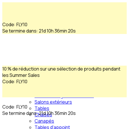
Code
:
FLY10
Se termine dans
:
21d
10h 36min 18s
10 % de réduction sur une sélection de produits pendant
les Summer Sales
Code
:
FLY10
Produits
Salles à manger extérieures
Salons extérieurs
Code
:
FLY10
Tables
Se termine dans
:
21d
10h 36min 18s
Chaises
Canapés
Tables d'appoint