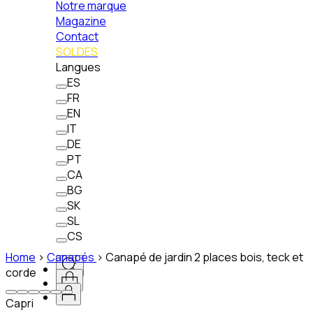
Notre marque
Magazine
Contact
SOLDES
Langues
ES
FR
EN
IT
DE
PT
CA
BG
SK
SL
CS
Home
>
Canapés
>
Canapé de jardin 2 places bois, teck et
corde
Capri