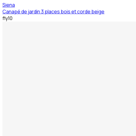
Siena
Canapé de jardin 3 places bois et corde beige
fly10