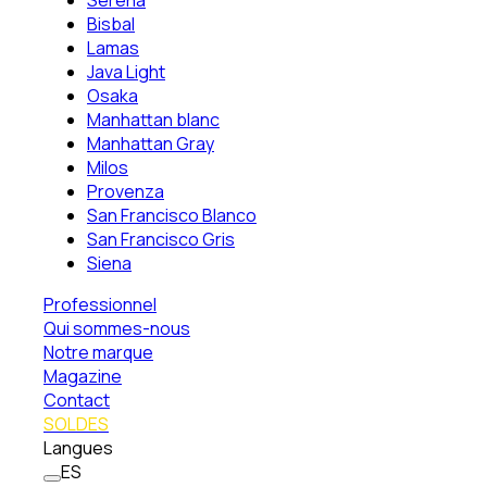
Serena
Bisbal
Lamas
Java Light
Osaka
Manhattan blanc
Manhattan Gray
Milos
Provenza
San Francisco Blanco
San Francisco Gris
Siena
Professionnel
Qui sommes-nous
Notre marque
Magazine
Contact
SOLDES
Langues
ES