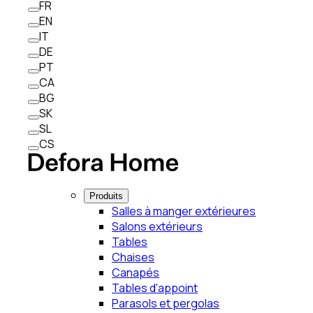
FR
EN
IT
DE
PT
CA
BG
SK
SL
CS
Produits
Salles à manger extérieures
Salons extérieurs
Tables
Chaises
Canapés
Tables d'appoint
Parasols et pergolas