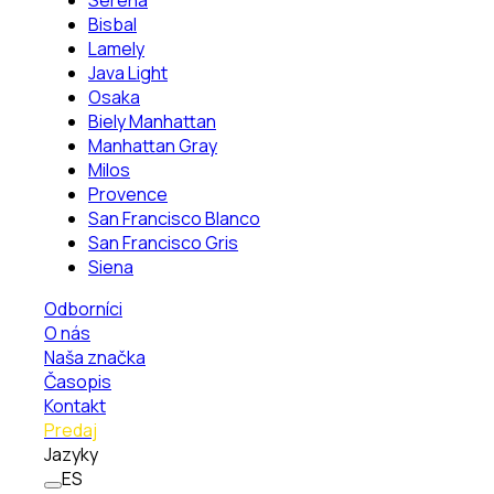
Serena
Bisbal
Lamely
Java Light
Osaka
Biely Manhattan
Manhattan Gray
Milos
Provence
San Francisco Blanco
San Francisco Gris
Siena
Odborníci
O nás
Naša značka
Časopis
Kontakt
Predaj
Jazyky
ES