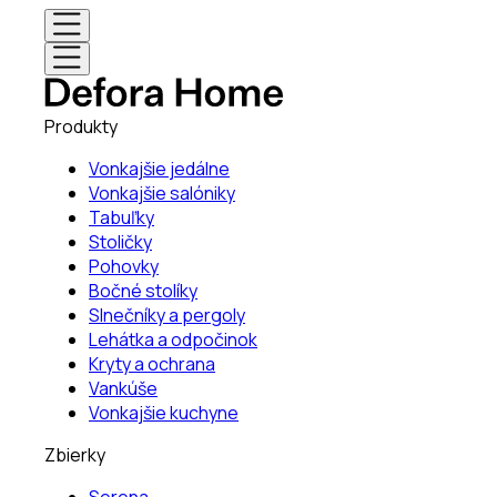
Produkty
Vonkajšie jedálne
Vonkajšie salóniky
Tabuľky
Stoličky
Pohovky
Bočné stolíky
Slnečníky a pergoly
Lehátka a odpočinok
Kryty a ochrana
Vankúše
Vonkajšie kuchyne
Zbierky