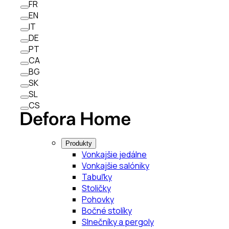
FR
EN
IT
DE
PT
CA
BG
SK
SL
CS
Produkty
Vonkajšie jedálne
Vonkajšie salóniky
Tabuľky
Stoličky
Pohovky
Bočné stolíky
Slnečníky a pergoly