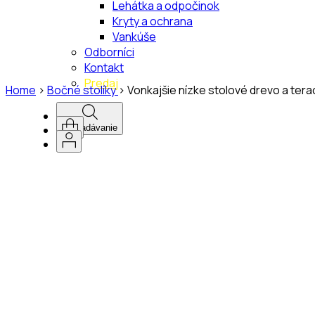
Lehátka a odpočinok
Kryty a ochrana
Vankúše
Odborníci
Kontakt
Predaj
Home
>
Bočné stolíky
>
Vonkajšie nízke stolové drevo a ter
Vyhľadávanie