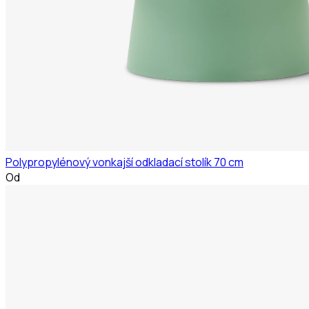
Polypropylénový vonkajší odkladací stolík 70 cm
Od