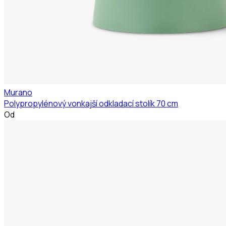
Murano
Polypropylénový vonkajší odkladací stolík 70 cm
Od