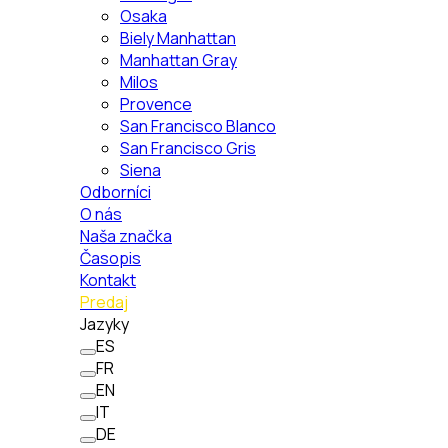
Osaka
Biely Manhattan
Manhattan Gray
Milos
Provence
San Francisco Blanco
San Francisco Gris
Siena
Odborníci
O nás
Naša značka
Časopis
Kontakt
Predaj
Jazyky
ES
FR
EN
IT
DE