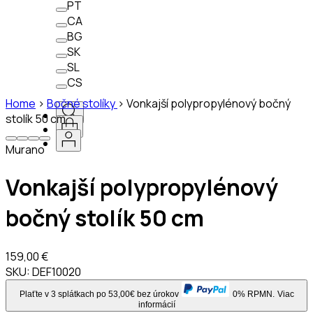
PT
CA
BG
SK
SL
CS
Home
>
Bočné stolíky
>
Vonkajší polypropylénový bočný
stolík 50 cm
Murano
Vonkajší polypropylénový
bočný stolík 50 cm
159,00 €
SKU:
DEF10020
Plaťte v 3 splátkach po 53,00€ bez úrokov
0% RPMN.
Viac
informácií