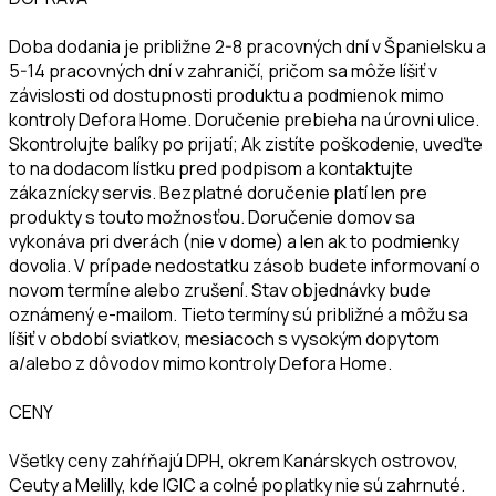
Doba dodania je približne 2-8 pracovných dní v Španielsku a
5-14 pracovných dní v zahraničí, pričom sa môže líšiť v
závislosti od dostupnosti produktu a podmienok mimo
kontroly Defora Home. Doručenie prebieha na úrovni ulice.
Skontrolujte balíky po prijatí; Ak zistíte poškodenie, uveďte
to na dodacom lístku pred podpisom a kontaktujte
zákaznícky servis. Bezplatné doručenie platí len pre
produkty s touto možnosťou. Doručenie domov sa
vykonáva pri dverách (nie v dome) a len ak to podmienky
dovolia. V prípade nedostatku zásob budete informovaní o
novom termíne alebo zrušení. Stav objednávky bude
oznámený e-mailom. Tieto termíny sú približné a môžu sa
líšiť v období sviatkov, mesiacoch s vysokým dopytom
a/alebo z dôvodov mimo kontroly Defora Home.
CENY
Všetky ceny zahŕňajú DPH, okrem Kanárskych ostrovov,
Ceuty a Melilly, kde IGIC a colné poplatky nie sú zahrnuté.