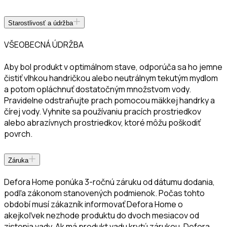
Starostlivosť a údržba
VŠEOBECNÁ ÚDRŽBA
Aby bol produkt v optimálnom stave, odporúča sa ho jemne
čistiť vlhkou handričkou alebo neutrálnym tekutým mydlom
a potom opláchnuť dostatočným množstvom vody.
Pravidelne odstraňujte prach pomocou mäkkej handrky a
čírej vody. Vyhnite sa používaniu pracích prostriedkov
alebo abrazívnych prostriedkov, ktoré môžu poškodiť
povrch.
Záruka
Defora Home ponúka 3-ročnú záruku od dátumu dodania,
podľa zákonom stanovených podmienok. Počas tohto
období musí zákazník informovať Defora Home o
akejkoľvek nezhode produktu do dvoch mesiacov od
zistenia vady. Ak má produkt vadu krytú zárukou, Defora