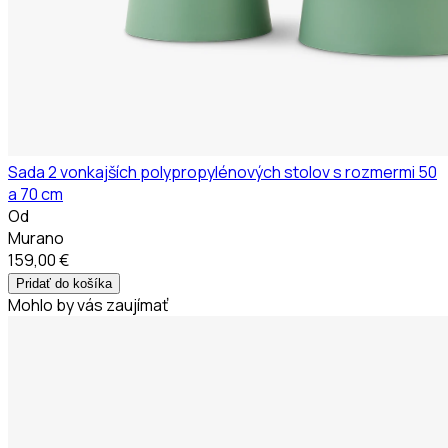
Sada 2 vonkajších polypropylénových stolov s rozmermi 50
a 70 cm
Od
Murano
159,00 €
Pridať do košíka
Mohlo by vás zaujímať