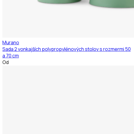
Murano
Sada 2 vonkajších polypropylénových stolov s rozmermi 50
a 70 cm
Od