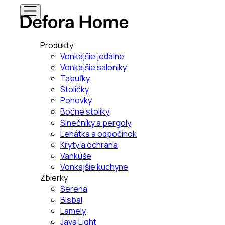
Produkty
Vonkajšie jedálne
Vonkajšie salóniky
Tabuľky
Stoličky
Pohovky
Bočné stolíky
Slnečníky a pergoly
Lehátka a odpočinok
Kryty a ochrana
Vankúše
Vonkajšie kuchyne
Zbierky
Serena
Bisbal
Lamely
Java Light