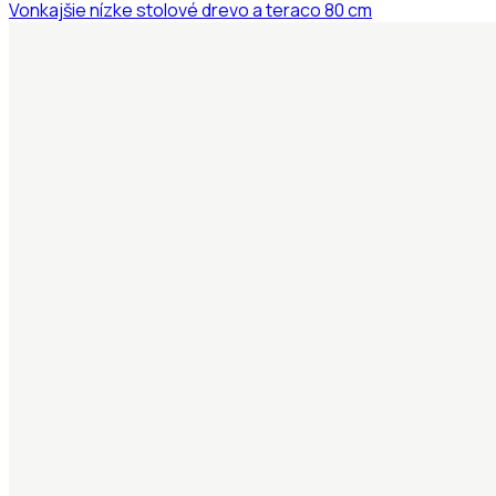
Vonkajšie nízke stolové drevo a teraco 80 cm