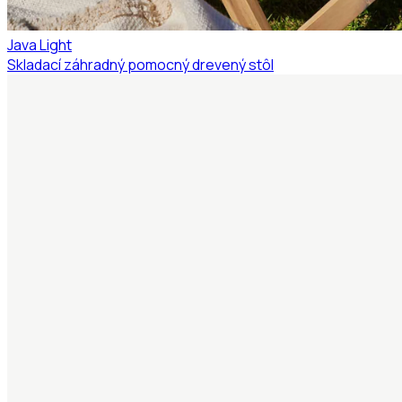
Java Light
Skladací záhradný pomocný drevený stôl