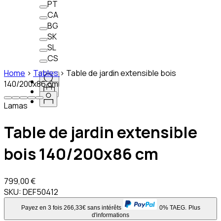
PT
CA
BG
SK
SL
CS
Home
>
Tables
>
Table de jardin extensible bois
140/200x86 cm
Lamas
Table de jardin extensible
bois 140/200x86 cm
799,00 €
SKU:
DEF50412
Payez en 3 fois 266,33€ sans intérêts
0% TAEG.
Plus
d'informations