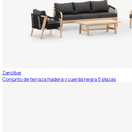
Zanzíbar
Conjunto de terraza madera y cuerda negra 5 plazas