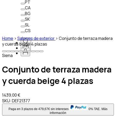
PT
CA
BG
SK
SL
CS
Home
>
Salones de exterior
>
Conjunto de terraza madera
y cuerda beige 4 plazas
Siena
Conjunto de terraza madera
y cuerda beige 4 plazas
1439,00 €
SKU:
DEF21377
Paga en 3 plazos de 479,67€ sin intereses
0% TAE.
Más
información