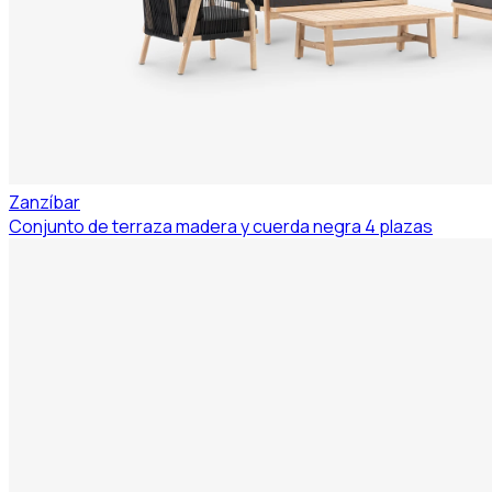
Zanzíbar
Conjunto de terraza madera y cuerda negra 4 plazas