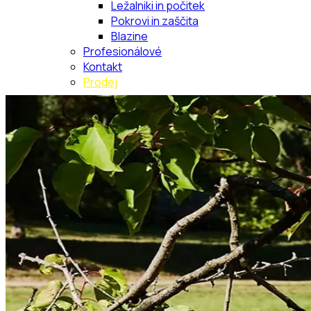
Ležalniki in počitek
Pokrovi in zaščita
Blazine
Profesionálové
Kontakt
Prodej
Hledat