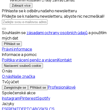
venkovním kouskem z řady zahrad Lamas.
Zobrazit více
Přihlaste se k odběru našeho newsletteru
Přidejte se k našemu newsletteru, abyste nic nezmeškali!
Souhlasím se
zásadami ochrany osobních údajů
a použitím
mých dat
Přihlásit se
Právní informace
Informace a pomoc
Politika vrácení peněz a vrácení
Kontakt
Nastavení souborů cookie
O nás
O nás
Naše značka
Tvůj účet
Profesionálové
Zaregistrujte se
Přihlásit se
Společenské akce
Instagram
Pinterest
Spotify
Jazyky
ES
FR
EN
IT
DE
PT
CA
BG
SK
SL
CS