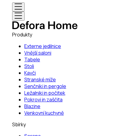
Produkty
Externe jedilnice
Vnější saloni
Tabele
Stoli
Kavči
Stranské míže
Senčniki in pergole
Ležalniki in počitek
Pokrovi in zaščita
Blazine
Venkovní kuchyně
Sbírky