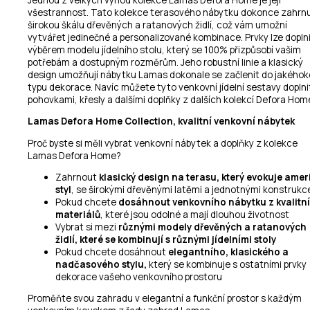
Jednou z velkých výhod kolekce Lamas Defora Home je její
všestrannost. Tato kolekce terasového nábytku dokonce zahrn
širokou škálu dřevěných a ratanových židlí, což vám umožní
vytvářet jedinečné a personalizované kombinace. Prvky lze dopln
výběrem modelu jídelního stolu, který se 100% přizpůsobí vašim
potřebám a dostupným rozměrům. Jeho robustní linie a klasický
design umožňují nábytku Lamas dokonale se začlenit do jakéhoko
typu dekorace. Navíc můžete tyto venkovní jídelní sestavy doplni
pohovkami, křesly a dalšími doplňky z dalších kolekcí Defora Hom
Lamas Defora Home Collection, kvalitní venkovní nábytek
Proč byste si měli vybrat venkovní nábytek a doplňky z kolekce
Lamas Defora Home?
Zahrnout
klasický design na terasu, který evokuje amer
styl
, se širokými dřevěnými latěmi a jednotnými konstrukc
Pokud chcete
dosáhnout venkovního nábytku z kvalitn
materiálů
, které jsou odolné a mají dlouhou životnost
Vybrat si mezi
různými modely dřevěných a ratanových
židlí, které se kombinují s různými jídelními stoly
Pokud chcete dosáhnout
elegantního, klasického a
nadčasového stylu,
který se kombinuje s ostatními prvky
dekorace vašeho venkovního prostoru
Proměňte svou zahradu v elegantní a funkční prostor s každým