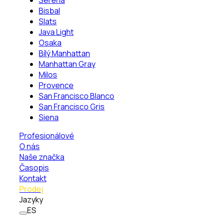
Serena
Bisbal
Slats
Java Light
Osaka
Bílý Manhattan
Manhattan Gray
Milos
Provence
San Francisco Blanco
San Francisco Gris
Siena
Profesionálové
O nás
Naše značka
Časopis
Kontakt
Prodej
Jazyky
ES