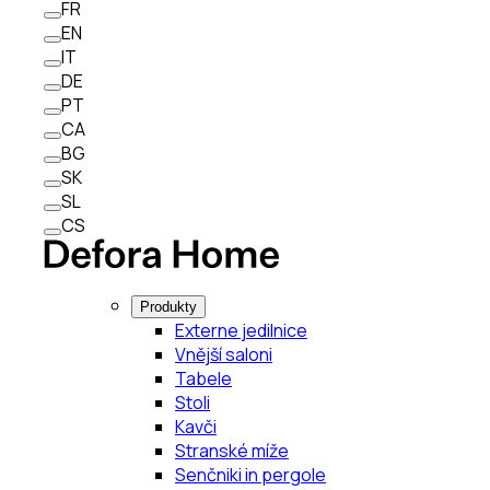
FR
EN
IT
DE
PT
CA
BG
SK
SL
CS
Produkty
Externe jedilnice
Vnější saloni
Tabele
Stoli
Kavči
Stranské míže
Senčniki in pergole