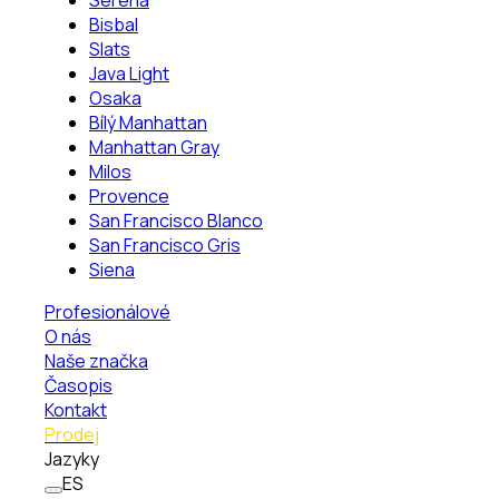
Serena
Bisbal
Slats
Java Light
Osaka
Bílý Manhattan
Manhattan Gray
Milos
Provence
San Francisco Blanco
San Francisco Gris
Siena
Profesionálové
O nás
Naše značka
Časopis
Kontakt
Prodej
Jazyky
ES