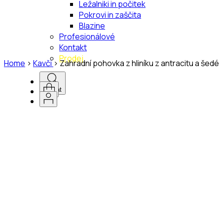
Ležalniki in počitek
Pokrovi in zaščita
Blazine
Profesionálové
Kontakt
Prodej
Home
>
Kavči
>
Zahradní pohovka z hliníku z antracitu a šed
Hledat