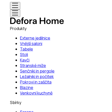
Produkty
Externe jedilnice
Vnější saloni
Tabele
Stoli
Kavči
Stranské míže
Senčniki in pergole
Ležalniki in počitek
Pokrovi in zaščita
Blazine
Venkovní kuchyně
Sbírky