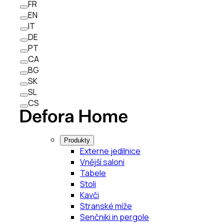
FR
EN
IT
DE
PT
CA
BG
SK
SL
CS
Produkty
Externe jedilnice
Vnější saloni
Tabele
Stoli
Kavči
Stranské míže
Senčniki in pergole