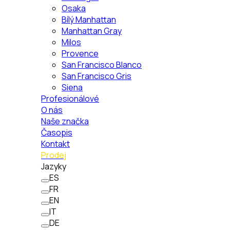
Osaka
Bílý Manhattan
Manhattan Gray
Milos
Provence
San Francisco Blanco
San Francisco Gris
Siena
Profesionálové
O nás
Naše značka
Časopis
Kontakt
Prodej
Jazyky
ES
FR
EN
IT
DE