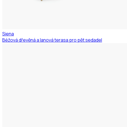
Siena
Béžová dřevěná a lanová terasa pro pět sedadel