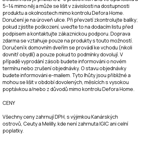
5–14 mimo něj a může se lišit v závislosti na dostupnosti
produktu a okolnostech mimo kontrolu Defora Home.
Doručení je na úroveň ulice. Při převzetí zkontrolujte balíky;
pokud zjistíte poškození, uveďte to na dodacím listu před
podpisem a kontaktujte zákaznickou podporu. Doprava
zdarma se vztahuje pouze na produkty s touto možností.
Doručení k domovním dveřím se provádí ke vchodu (nikoli
dovnitř obydlí) a pouze pokud to podmínky dovolují. V
případě vyprodání zásob budete informováni o novém
termínu nebo zrušení objednávky. O stavu objednávky
budete informováni e-mailem. Tyto lhůty jsou přibližné a
mohou se lišit v období dovolených, měsících s vysokou
poptávkou a/nebo z důvodů mimo kontrolu Defora Home.
CENY
Všechny ceny zahrnují DPH, s výjimkou Kanárských
ostrovů, Ceuty a Melilly, kde není zahrnuta IGIC ani celní
poplatky.