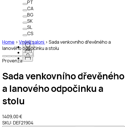
PT
CA
BG
SK
SL
CS
Home
>
Vnější saloni
>
Sada venkovního dřevěného a
lanového odpočinku a stolu
Provenza
Sada venkovního dřevěného
a lanového odpočinku a
stolu
1409,00 €
SKU:
DEF21904