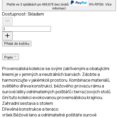
Plaťte ve 3 splátkách po 469,67€ bez úroků
0% RPSN.
Více
informací
Dostupnost:
Skladem
Přidat do košíku
Popis
Provensálská kolekce se svými zakřivenými a obalujícími
liniemi je v jemných a neutrálních barvách. Zdobte a
harmonizujte v jakémkoli prostoru. Kombinace materiálů,
světlého dřeva konstrukcí, béžového provazu rámu a
surové látky odnímatelných polštářů i terrazzových stolů
činí tuto kolekci evokovanou provensálskou krajinou.
Zahradní sestava s stolem
Dřevěná konstrukce a teraco
vršek Béžové lano a odnímatelné polštáře surové