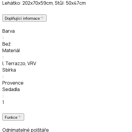
Lehátko: 202x70x59cm, Stůl: 50x47cm
Doplňující informace
Barva
:
Bež
Materiál
:
I
,
Terrazzo
,
VRV
Sbírka
:
Provence
Sedadla
:
1
Funkce
Odnímatelné polštáře