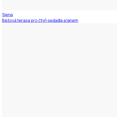
Siena
Béžová terasa pro čtyři sedadla a lanem