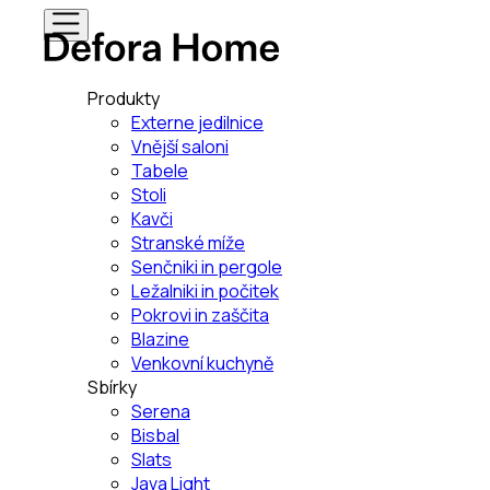
Produkty
Externe jedilnice
Vnější saloni
Tabele
Stoli
Kavči
Stranské míže
Senčniki in pergole
Ležalniki in počitek
Pokrovi in zaščita
Blazine
Venkovní kuchyně
Sbírky
Serena
Bisbal
Slats
Java Light