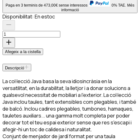
Paga en 3 terminis de 473,00€ sense interessos
0% TAE.
Més
informació
Disponibilitat:
En estoc
Afegeix a la cistella
Descripció
La col·lecció Java basa la seva idiosincràsia en la
versatilitat, en la durabilitat, la lletjor i a donar solucions a
qualsevol necessitat de mobiliari a l'exterior. La col·lecció
Java inclou taules, tant extensibles com plegables, i també
de balcó. Inclou cadires plegables, tumbones, hamaques,
tauletes auxiliars... una gamma molt completa per poder
decorar tot el teu espai exterior sense que res s'escapi i
afegir-hi un toc de calidesa i naturalitat.
Conjunt de menjador de jardí format per una taula