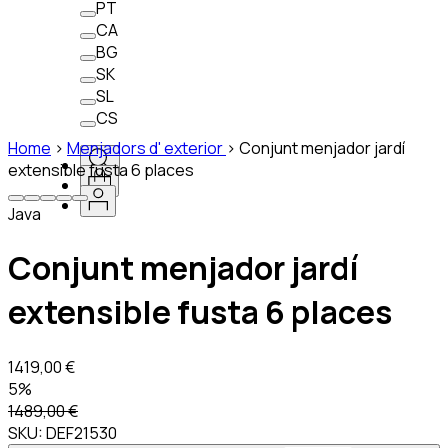
PT
CA
BG
SK
SL
CS
Home
>
Menjadors d' exterior
>
Conjunt menjador jardí
extensible fusta 6 places
Java
Conjunt menjador jardí
extensible fusta 6 places
1419,00 €
5%
1489,00 €
SKU:
DEF21530