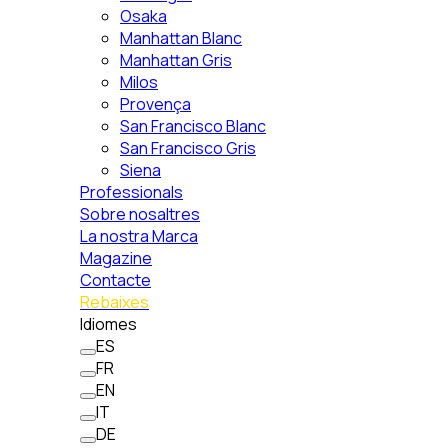
Osaka
Manhattan Blanc
Manhattan Gris
Milos
Provença
San Francisco Blanc
San Francisco Gris
Siena
Professionals
Sobre nosaltres
La nostra Marca
Magazine
Contacte
Rebaixes
Idiomes
ES
FR
EN
IT
DE