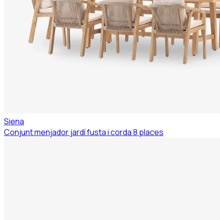
Siena
Conjunt menjador jardí fusta i corda 8 places