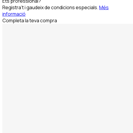
Ets professional?
Registra’t i gaudeix de condicions especials.
Més
informació
Completa la teva compra