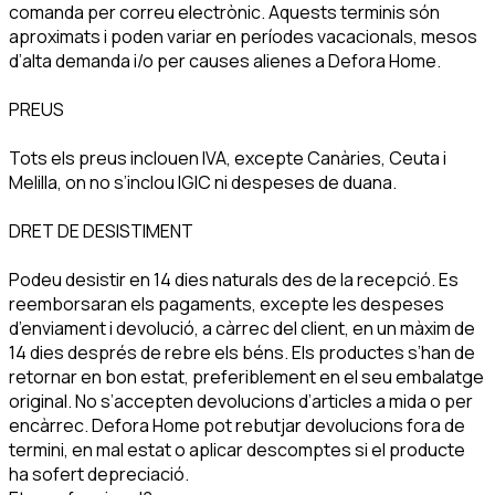
comanda per correu electrònic. Aquests terminis són
aproximats i poden variar en períodes vacacionals, mesos
d’alta demanda i/o per causes alienes a Defora Home.
PREUS
Tots els preus inclouen IVA, excepte Canàries, Ceuta i
Melilla, on no s’inclou IGIC ni despeses de duana.
DRET DE DESISTIMENT
Podeu desistir en 14 dies naturals des de la recepció. Es
reemborsaran els pagaments, excepte les despeses
d’enviament i devolució, a càrrec del client, en un màxim de
14 dies després de rebre els béns. Els productes s’han de
retornar en bon estat, preferiblement en el seu embalatge
original. No s’accepten devolucions d’articles a mida o per
encàrrec. Defora Home pot rebutjar devolucions fora de
termini, en mal estat o aplicar descomptes si el producte
ha sofert depreciació.