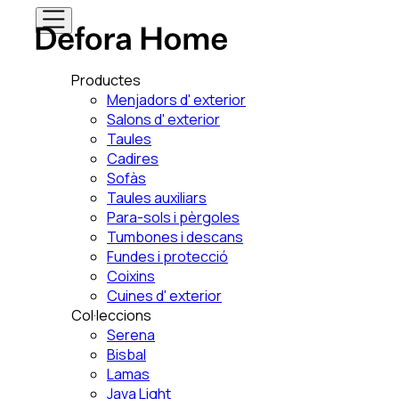
Productes
Menjadors d' exterior
Salons d' exterior
Taules
Cadires
Sofàs
Taules auxiliars
Para-sols i pèrgoles
Tumbones i descans
Fundes i protecció
Coixins
Cuines d' exterior
Col·leccions
Serena
Bisbal
Lamas
Java Light