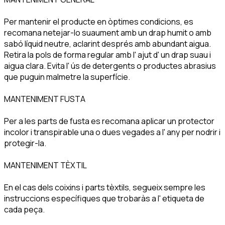
Per mantenir el producte en òptimes condicions, es
recomana netejar-lo suaument amb un drap humit o amb
sabó líquid neutre, aclarint després amb abundant aigua.
Retira la pols de forma regular amb l' ajut d' un drap suau i
aigua clara. Evita l' ús de detergents o productes abrasius
que puguin malmetre la superfície.
MANTENIMENT FUSTA
Per a les parts de fusta es recomana aplicar un protector
incolor i transpirable una o dues vegades a l' any per nodrir i
protegir-la.
MANTENIMENT TÈXTIL
En el cas dels coixins i parts tèxtils, segueix sempre les
instruccions específiques que trobaràs a l' etiqueta de
cada peça.