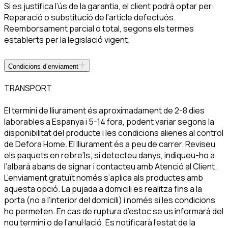
Si es justifica l’ús de la garantia, el client podrà optar per:
Reparació o substitució de l’article defectuós.
Reemborsament parcial o total, segons els termes
establerts per la legislació vigent.
Condicions d’enviament
TRANSPORT
El termini de lliurament és aproximadament de 2-8 dies
laborables a Espanya i 5-14 fora, podent variar segons la
disponibilitat del producte i les condicions alienes al control
de Defora Home. El lliurament és a peu de carrer. Reviseu
els paquets en rebre’ls; si detecteu danys, indiqueu-ho a
l’albarà abans de signar i contacteu amb Atenció al Client.
L’enviament gratuït només s’aplica als productes amb
aquesta opció. La pujada a domicili es realitza fins a la
porta (no a l’interior del domicili) i només si les condicions
ho permeten. En cas de ruptura d’estoc se us informarà del
nou termini o de l’anul·lació. Es notificarà l’estat de la