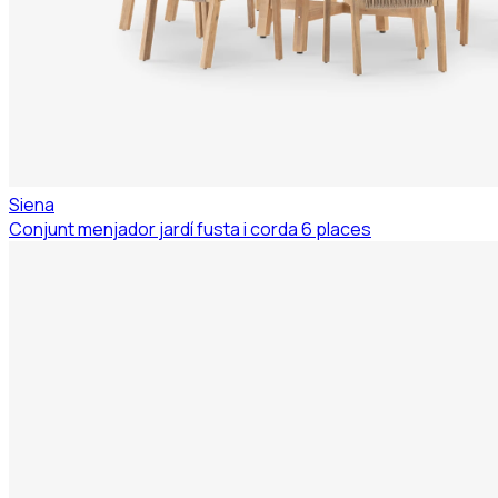
Siena
Conjunt menjador jardí fusta i corda 6 places