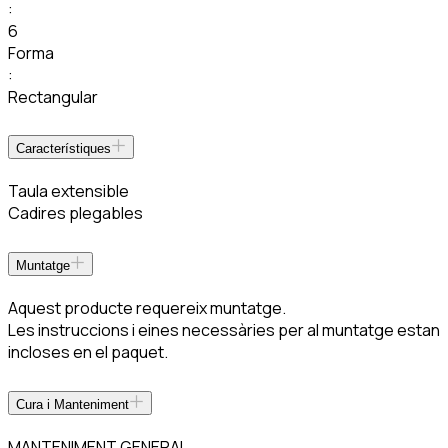
:
6
Forma
:
Rectangular
Característiques
Taula extensible
Cadires plegables
Muntatge
Aquest producte requereix muntatge.
Les instruccions i eines necessàries per al muntatge estan
incloses en el paquet.
Cura i Manteniment
MANTENIMENT GENERAL