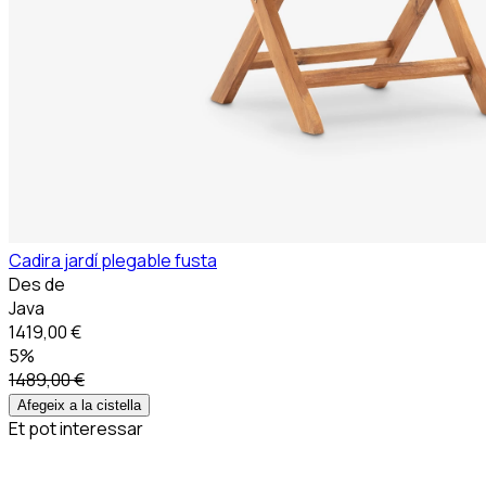
Cadira jardí plegable fusta
Des de
Java
1419,00 €
5%
1489,00 €
Afegeix a la cistella
Et pot interessar