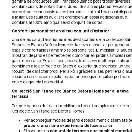
gamma de productes San Francisco Blanco pots trobar diverses
combinacions de sofàs d'una, dues i fins a tres places. Peces que
permetran crear espais únics i personalitzats al teu espai disponi
a la llar. Les taulites auxiliars ofereixen un espai addicional que
combina al 100% amb qualsevol conjunt de sofàs.
Confort i personalitat en el teu conjunt d'exterior
Una de les característiques més destacades de la col·lecció San
Francisco Blanco Defora Home és la seva capacitat per generar
espais confortables i amb molta personalitat. El mobiliari d' aques
mostrari de jardí és perfecte per combinar en jardins simples i se
gaire decoració. És a dir, són peces de disseny molt especials qu
combinen a la perfecció en àrees d' exterior que precisen un toc
robust i de caràcter propi. Per això, i gràcies al seu perfileria d'al
robusta i coixins extra bold, es pot aconseguir l'equilibri perfecte
entre elegància i comoditat.
Col·lecció San Francisco Blanco Defora Home per a la teva
terrassa
Per què hauries de triar el mobiliari exterior i complements de la
Col·lecció San Francisco Defora Home?
Per aconseguir mobles de jardí especialment dissenyats
p
proporcionar una experiència de luxe a
casa
Si busques un
conjunt de terrassa que combini materia