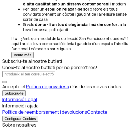
d'alta qualitat amb un disseny contemporani
i modern
Per idear un
espai on relaxar-se sol
o rebre els teus
convidats prenent un còctel i gaudint de l'aire lliure sense
sortir de casa
Si vols
donar-li un toc d'elegància i màxim confort
a la
teva terrassa, pati o jardí
I tu... ¿Amb quin model de la col·lecció San Francisco et quedes? 
aquí i ara la teva combinació idònia i gaudeix d'un espai a l'aire lli
funcional i còmode a parts iguals.
Veure més
Subscriu-te al nostre butlletí
Uneix-te al nostre butlletí per no perdre't res!
Accepto el
Política de privadesa
i l'ús de les meves dades
Subscriu-te
Informació Legal
Informació i ajuda
Política de reemborsament i devolucions
Contacte
Configurar Cookies
Sobre nosaltres