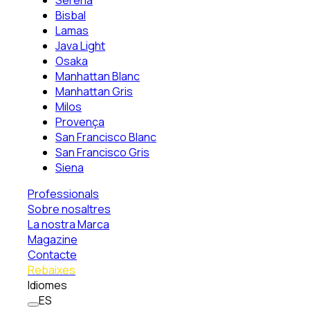
Serena
Bisbal
Lamas
Java Light
Osaka
Manhattan Blanc
Manhattan Gris
Milos
Provença
San Francisco Blanc
San Francisco Gris
Siena
Professionals
Sobre nosaltres
La nostra Marca
Magazine
Contacte
Rebaixes
Idiomes
ES