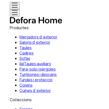
Productes
Menjadors d' exterior
Salons d' exterior
Taules
Cadires
Sofàs
ííàíTaules auxiliars
Para-sols i pèrgoles
Tumbones i descans
Fundes i protecció
Coixins
Cuines d' exterior
Col·leccions