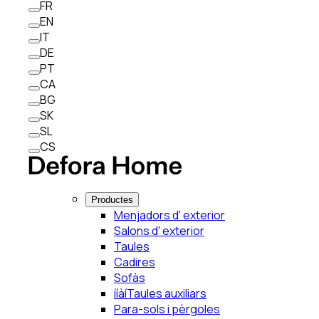
FR
EN
IT
DE
PT
CA
BG
SK
SL
CS
Productes
Menjadors d' exterior
Salons d' exterior
Taules
Cadires
Sofàs
ííàíTaules auxiliars
Para-sols i pèrgoles