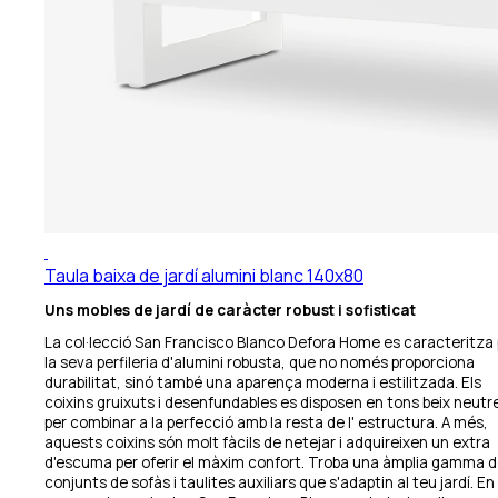
Taula baixa de jardí alumini blanc 140x80
Uns mobles de jardí de caràcter robust i sofisticat
La col·lecció San Francisco Blanco Defora Home es caracteritza 
la seva perfileria d'alumini robusta, que no només proporciona
durabilitat, sinó també una aparença moderna i estilitzada. Els
coixins gruixuts i desenfundables es disposen en tons beix neutr
per combinar a la perfecció amb la resta de l' estructura. A més,
aquests coixins són molt fàcils de netejar i adquireixen un extra
d'escuma per oferir el màxim confort. Troba una àmplia gamma 
conjunts de sofàs i taulites auxiliars que s'adaptin al teu jardí. En 