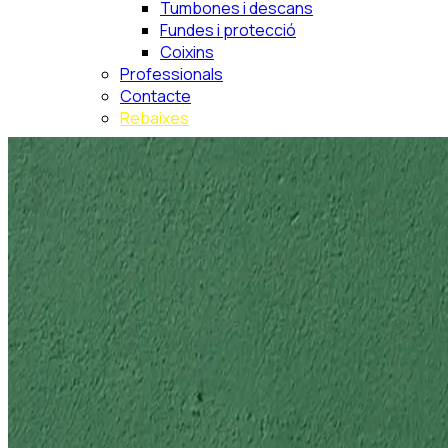
Tumbones i descans
Fundes i protecció
Coixins
Professionals
Contacte
Rebaixes
Busca