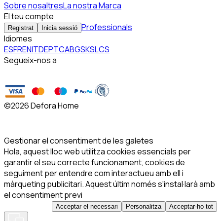
Sobre nosaltres
La nostra Marca
El teu compte
Professionals
Registrat
Inicia sessió
Idiomes
ES
FR
EN
IT
DE
PT
CA
BG
SK
SL
CS
Segueix-nos a
©
2026 Defora Home
Gestionar el consentiment de les galetes
Hola, aquest lloc web utilitza cookies essencials per
garantir el seu correcte funcionament, cookies de
seguiment per entendre com interactueu amb ell i
màrqueting publicitari. Aquest últim només s'instal·larà amb
el consentiment previ
Acceptar el necessari
Personalitza
Acceptar-ho tot