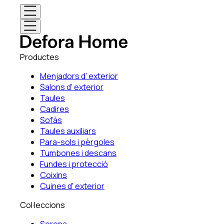
Productes
Menjadors d' exterior
Salons d' exterior
Taules
Cadires
Sofàs
Taules auxiliars
Para-sols i pèrgoles
Tumbones i descans
Fundes i protecció
Coixins
Cuines d' exterior
Col·leccions