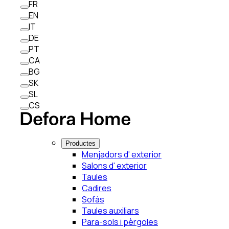
FR
EN
IT
DE
PT
CA
BG
SK
SL
CS
Productes
Menjadors d' exterior
Salons d' exterior
Taules
Cadires
Sofàs
Taules auxiliars
Para-sols i pèrgoles