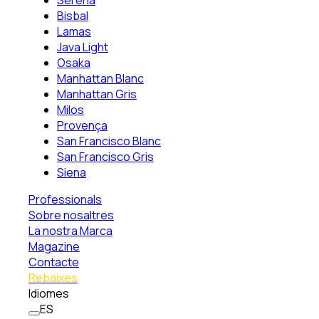
Serena
Bisbal
Lamas
Java Light
Osaka
Manhattan Blanc
Manhattan Gris
Milos
Provença
San Francisco Blanc
San Francisco Gris
Siena
Professionals
Sobre nosaltres
La nostra Marca
Magazine
Contacte
Rebaixes
Idiomes
ES