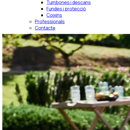
Tumbones i descans
Fundes i protecció
Coixins
Professionals
Contacte
Rebaixes
Busca