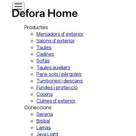
Productes
Menjadors d' exterior
Salons d' exterior
Taules
Cadires
Sofàs
Taules auxiliars
Para-sols i pèrgoles
Tumbones i descans
Fundes i protecció
Coixins
Cuines d' exterior
Col·leccions
Serena
Bisbal
Lamas
Java Light