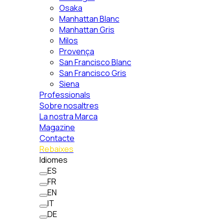
Osaka
Manhattan Blanc
Manhattan Gris
Milos
Provença
San Francisco Blanc
San Francisco Gris
Siena
Professionals
Sobre nosaltres
La nostra Marca
Magazine
Contacte
Rebaixes
Idiomes
ES
FR
EN
IT
DE