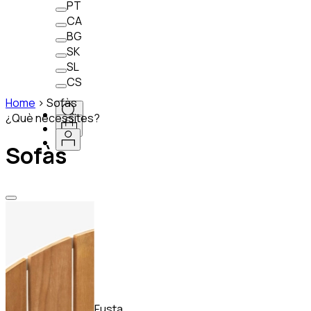
PT
CA
BG
SK
SL
CS
Home
>
Sofàs
¿Què necessites?
Sofàs
Fusta