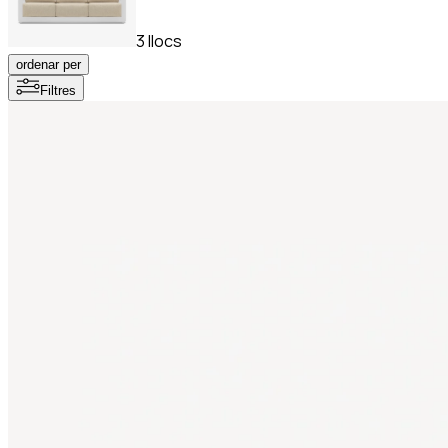
3 llocs
ordenar per
Filtres