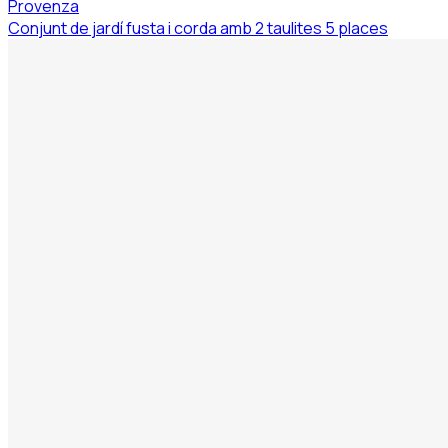
Provenza
Conjunt de jardí fusta i corda amb 2 taulites 5 places