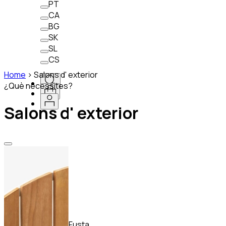
PT
CA
BG
SK
SL
CS
Home
>
Salons d' exterior
¿Què necessites?
Salons d' exterior
Fusta