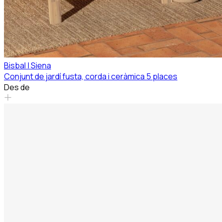
Bisbal
|
Siena
Conjunt de jardí fusta, corda i ceràmica 5 places
Des de