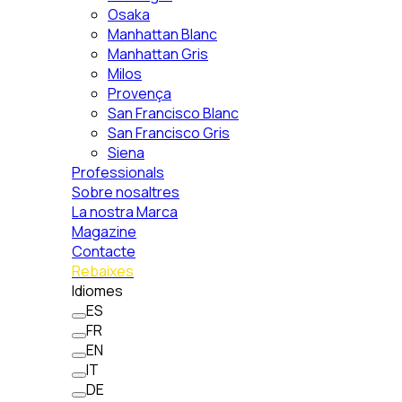
Osaka
Manhattan Blanc
Manhattan Gris
Milos
Provença
San Francisco Blanc
San Francisco Gris
Siena
Professionals
Sobre nosaltres
La nostra Marca
Magazine
Contacte
Rebaixes
Idiomes
ES
FR
EN
IT
DE