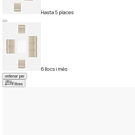
Hasta 5 places
6 llocs i més
ordenar per
Filtres