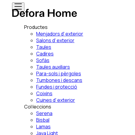
Productes
Menjadors d' exterior
Salons d' exterior
Taules
Cadires
Sofàs
Taules auxiliars
Para-sols i pèrgoles
Tumbones i descans
Fundes i protecció
Coixins
Cuines d' exterior
Col·leccions
Serena
Bisbal
Lamas
Java Light