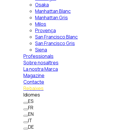
Osaka
Manhattan Blanc
Manhattan Gris
Milos
Provença
San Francisco Blanc
San Francisco Gris
Siena
Professionals
Sobre nosaltres
La nostra Marca
Magazine
Contacte
Rebaixes
Idiomes
ES
FR
EN
IT
DE