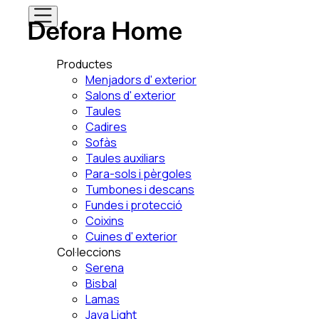
Productes
Menjadors d' exterior
Salons d' exterior
Taules
Cadires
Sofàs
Taules auxiliars
Para-sols i pèrgoles
Tumbones i descans
Fundes i protecció
Coixins
Cuines d' exterior
Col·leccions
Serena
Bisbal
Lamas
Java Light