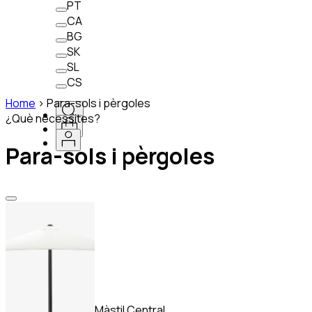
PT
CA
BG
SK
SL
CS
Home
>
Para-sols i pèrgoles
¿Què necessites?
Para-sols i pèrgoles
Màstil Central