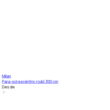
Milan
Para-sol excèntric rodó 300 cm
Des de