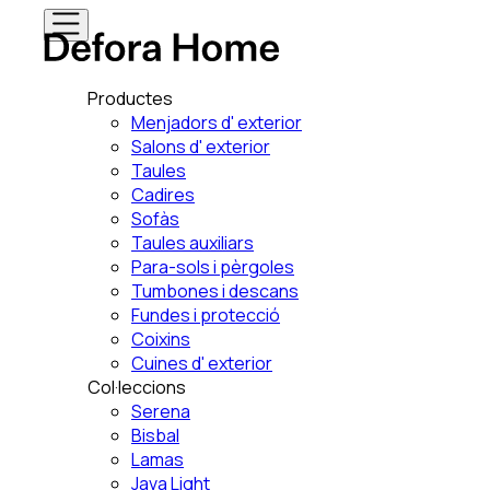
Productes
Menjadors d' exterior
Salons d' exterior
Taules
Cadires
Sofàs
Taules auxiliars
Para-sols i pèrgoles
Tumbones i descans
Fundes i protecció
Coixins
Cuines d' exterior
Col·leccions
Serena
Bisbal
Lamas
Java Light