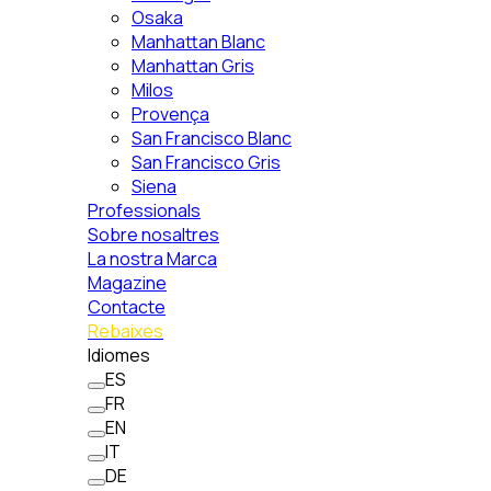
Osaka
Manhattan Blanc
Manhattan Gris
Milos
Provença
San Francisco Blanc
San Francisco Gris
Siena
Professionals
Sobre nosaltres
La nostra Marca
Magazine
Contacte
Rebaixes
Idiomes
ES
FR
EN
IT
DE