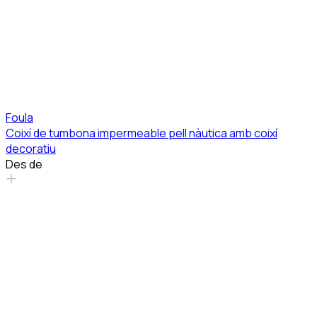
Foula
Coixí de tumbona impermeable pell nàutica amb coixí
decoratiu
Des de