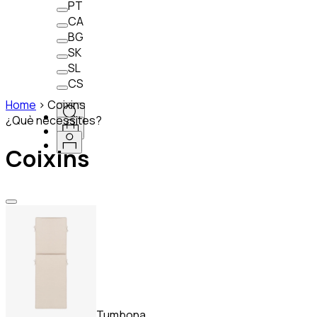
PT
CA
BG
SK
SL
CS
Home
>
Coixins
¿Què necessites?
Coixins
Tumbona