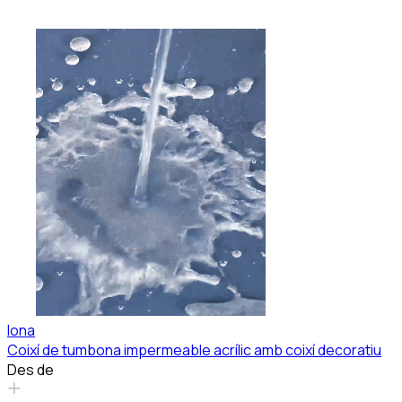
Iona
Coixí de tumbona impermeable acrílic amb coixí decoratiu
Des de