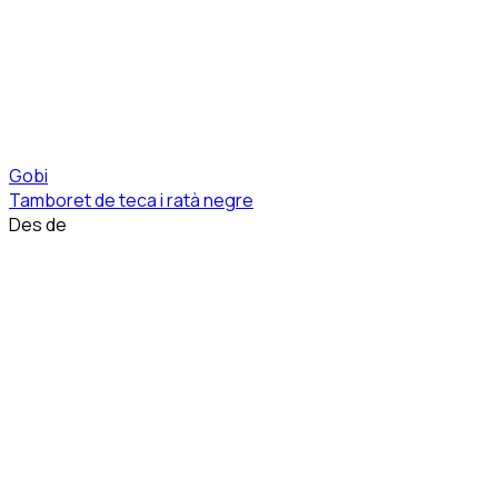
Gobi
Tamboret de teca i ratà negre
Des de