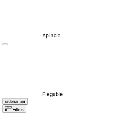
Apilable
Plegable
ordenar per
Filtres