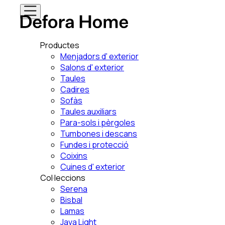
Productes
Menjadors d' exterior
Salons d' exterior
Taules
Cadires
Sofàs
Taules auxiliars
Para-sols i pèrgoles
Tumbones i descans
Fundes i protecció
Coixins
Cuines d' exterior
Col·leccions
Serena
Bisbal
Lamas
Java Light