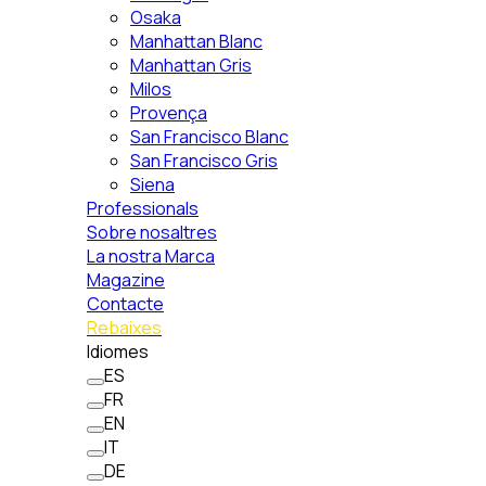
Osaka
Manhattan Blanc
Manhattan Gris
Milos
Provença
San Francisco Blanc
San Francisco Gris
Siena
Professionals
Sobre nosaltres
La nostra Marca
Magazine
Contacte
Rebaixes
Idiomes
ES
FR
EN
IT
DE