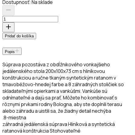
Dostupnosť:
Na sklade
Pridať do košíka
Popis
Súprava pozostáva z obdĺžnikového vonkajšieho
jedálenského stola 200x100x73 cm s hliníkovou
konštrukciou a ručne tkaným syntetickým ratanom v
tmavobéžovo-hnedej farbe a 8 záhradných stoličiek so
skladateľnými opierkami a vankúšmi. Vankúše sú
odnímateľné a dajú sa prať. Môžete ho kombinovať s
rôznymi prvkami rodiny Bologna, aby ste doplnili terasu
alebo záhradu a uistili sa, že žiadny detail nechýba
.8-miestna
záhradná jedálenská súprava Hliníková a syntetická
ratanová konštrukcia Stohovateľné