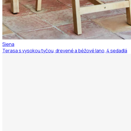
Siena
Terasa s vysokou tyčou, drevené a béžové lano, 4 sedadlá