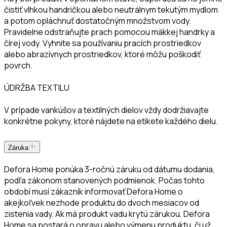
čistiť vlhkou handričkou alebo neutrálnym tekutým mydlom
a potom opláchnuť dostatočným množstvom vody.
Pravidelne odstraňujte prach pomocou mäkkej handrky a
čírej vody. Vyhnite sa používaniu pracích prostriedkov
alebo abrazívnych prostriedkov, ktoré môžu poškodiť
povrch.
ÚDRŽBA TEXTILU
V prípade vankúšov a textilných dielov vždy dodržiavajte
konkrétne pokyny, ktoré nájdete na etikete každého dielu.
Záruka
Defora Home ponúka 3-ročnú záruku od dátumu dodania,
podľa zákonom stanovených podmienok. Počas tohto
období musí zákazník informovať Defora Home o
akejkoľvek nezhode produktu do dvoch mesiacov od
zistenia vady. Ak má produkt vadu krytú zárukou, Defora
Home sa postará o opravu alebo výmenu produktu, či už