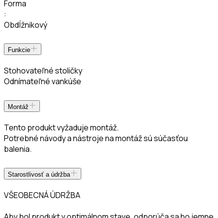
Forma
:
Obdĺžnikový
Funkcie
Stohovateľné stoličky
Odnímateľné vankúše
Montáž
Tento produkt vyžaduje montáž.
Potrebné návody a nástroje na montáž sú súčasťou
balenia.
Starostlivosť a údržba
VŠEOBECNÁ ÚDRŽBA
Aby bol produkt v optimálnom stave, odporúča sa ho jemne