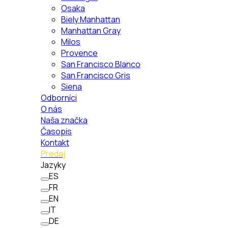
Osaka
Biely Manhattan
Manhattan Gray
Milos
Provence
San Francisco Blanco
San Francisco Gris
Siena
Odborníci
O nás
Naša značka
Časopis
Kontakt
Predaj
Jazyky
ES
FR
EN
IT
DE