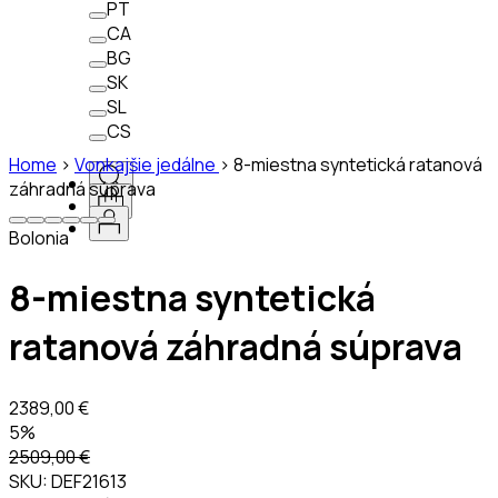
PT
CA
BG
SK
SL
CS
Home
>
Vonkajšie jedálne
>
8-miestna syntetická ratanová
záhradná súprava
Bolonia
8-miestna syntetická
ratanová záhradná súprava
2389,00 €
5%
2509,00 €
SKU:
DEF21613