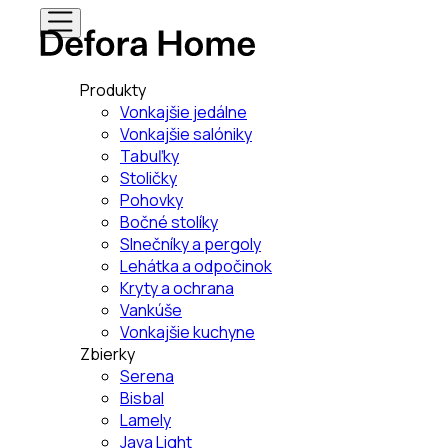
Produkty
Vonkajšie jedálne
Vonkajšie salóniky
Tabuľky
Stoličky
Pohovky
Bočné stolíky
Slnečníky a pergoly
Lehátka a odpočinok
Kryty a ochrana
Vankúše
Vonkajšie kuchyne
Zbierky
Serena
Bisbal
Lamely
Java Light