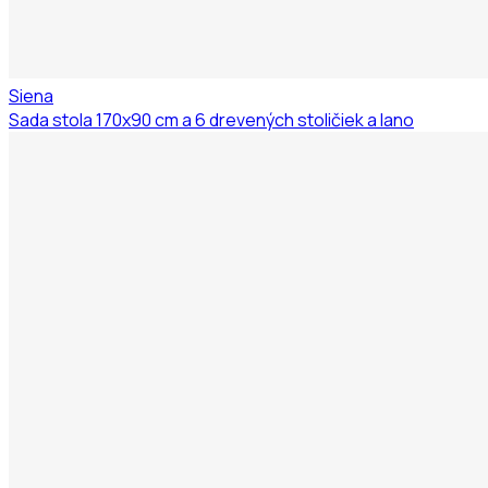
Siena
Sada stola 170x90 cm a 6 drevených stoličiek a lano