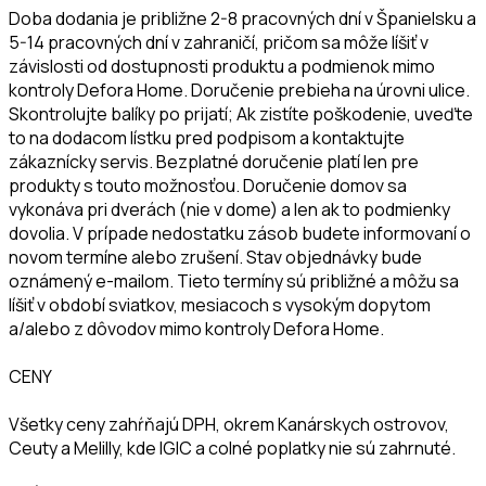
Doba dodania je približne 2-8 pracovných dní v Španielsku a
5-14 pracovných dní v zahraničí, pričom sa môže líšiť v
závislosti od dostupnosti produktu a podmienok mimo
kontroly Defora Home. Doručenie prebieha na úrovni ulice.
Skontrolujte balíky po prijatí; Ak zistíte poškodenie, uveďte
to na dodacom lístku pred podpisom a kontaktujte
zákaznícky servis. Bezplatné doručenie platí len pre
produkty s touto možnosťou. Doručenie domov sa
vykonáva pri dverách (nie v dome) a len ak to podmienky
dovolia. V prípade nedostatku zásob budete informovaní o
novom termíne alebo zrušení. Stav objednávky bude
oznámený e-mailom. Tieto termíny sú približné a môžu sa
líšiť v období sviatkov, mesiacoch s vysokým dopytom
a/alebo z dôvodov mimo kontroly Defora Home.
CENY
Všetky ceny zahŕňajú DPH, okrem Kanárskych ostrovov,
Ceuty a Melilly, kde IGIC a colné poplatky nie sú zahrnuté.