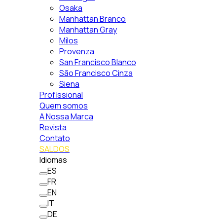
Osaka
Manhattan Branco
Manhattan Gray
Milos
Provenza
San Francisco Blanco
São Francisco Cinza
Siena
Profissional
Quem somos
A Nossa Marca
Revista
Contato
SALDOS
Idiomas
ES
FR
EN
IT
DE