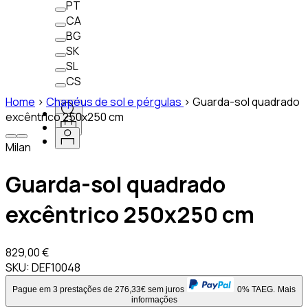
PT
CA
BG
SK
SL
CS
Home
>
Chapéus de sol e pérgulas
>
Guarda-sol quadrado
excêntrico 250x250 cm
Milan
Guarda-sol quadrado
excêntrico 250x250 cm
829,00 €
SKU:
DEF10048
Pague em 3 prestações de 276,33€ sem juros
0% TAEG.
Mais
informações