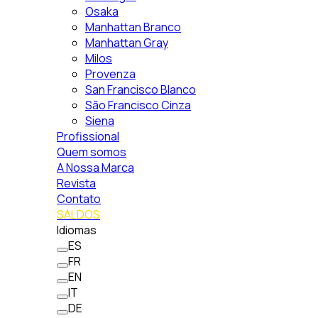
Osaka
Manhattan Branco
Manhattan Gray
Milos
Provenza
San Francisco Blanco
São Francisco Cinza
Siena
Profissional
Quem somos
A Nossa Marca
Revista
Contato
SALDOS
Idiomas
ES
FR
EN
IT
DE