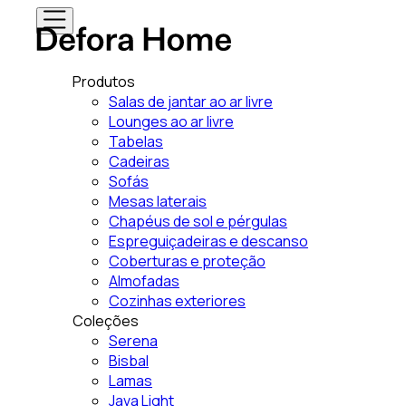
Produtos
Salas de jantar ao ar livre
Lounges ao ar livre
Tabelas
Cadeiras
Sofás
Mesas laterais
Chapéus de sol e pérgulas
Espreguiçadeiras e descanso
Coberturas e proteção
Almofadas
Cozinhas exteriores
Coleções
Serena
Bisbal
Lamas
Java Light