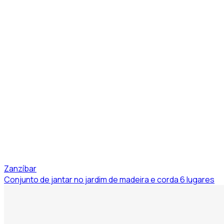
Zanzíbar
Conjunto de jantar no jardim de madeira e corda 6 lugares