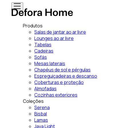
Produtos
Salas de jantar ao ar livre
Lounges ao ar livre
Tabelas
Cadeiras
Sofás
Mesas laterais
Chapéus de sol e pérgulas
Espreguiçadeiras e descanso
Coberturas e proteção
Almofadas
Cozinhas exteriores
Coleções
Serena
Bisbal
Lamas
Java Light