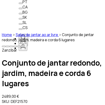
PT
CA
BG
SK
SL
CS
Home
>
Salas de jantar ao ar livre
>
Conjunto de jantar
redondo, jardim, madeira e corda 6 lugares
Zanzíbar
Conjunto de jantar redondo,
jardim, madeira e corda 6
lugares
2489,00 €
SKU:
DEF21570