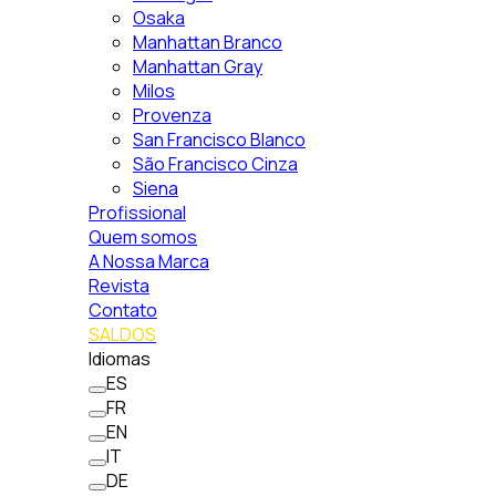
Osaka
Manhattan Branco
Manhattan Gray
Milos
Provenza
San Francisco Blanco
São Francisco Cinza
Siena
Profissional
Quem somos
A Nossa Marca
Revista
Contato
SALDOS
Idiomas
ES
FR
EN
IT
DE