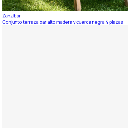
Zanzíbar
Conjunto terraza bar alto madera y cuerda negra 4 plazas