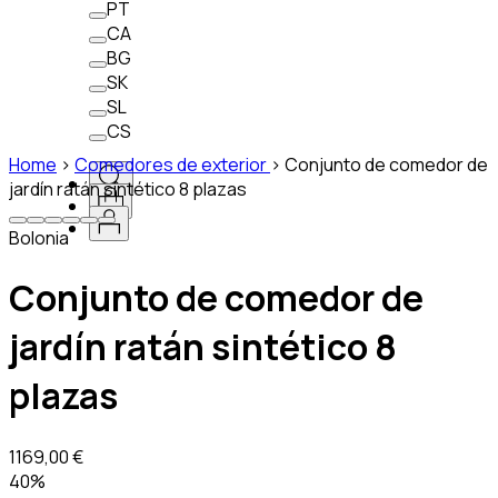
PT
CA
BG
SK
SL
CS
Home
>
Comedores de exterior
>
Conjunto de comedor de
jardín ratán sintético 8 plazas
Bolonia
Conjunto de comedor de
jardín ratán sintético 8
plazas
1169,00 €
40%