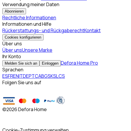
Verwendung meiner Daten
Abonnieren
Rechtliche Informationen
Informationen und Hilfe
Rückerstattungs- und Rückgaberecht
Kontakt
Cookies konfigurieren
Über uns
Über uns
Unsere Marke
Ihr Konto
Defora Home Pro
Melden Sie sich an
Einloggen
Sprachen
ES
FR
EN
IT
DE
PT
CA
BG
SK
SL
CS
Folgen Sie uns auf
©
2026 Defora Home
Cookie-Zustimmung verwalten