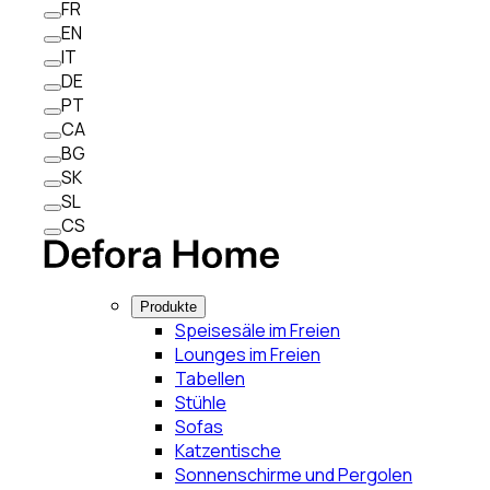
FR
EN
IT
DE
PT
CA
BG
SK
SL
CS
Produkte
Speisesäle im Freien
Lounges im Freien
Tabellen
Stühle
Sofas
Katzentische
Sonnenschirme und Pergolen