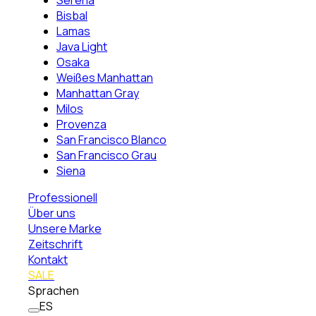
Serena
Bisbal
Lamas
Java Light
Osaka
Weißes Manhattan
Manhattan Gray
Milos
Provenza
San Francisco Blanco
San Francisco Grau
Siena
Professionell
Über uns
Unsere Marke
Zeitschrift
Kontakt
SALE
Sprachen
ES