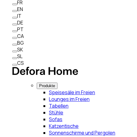
FR
EN
IT
DE
PT
CA
BG
SK
SL
CS
Produkte
Speisesäle im Freien
Lounges im Freien
Tabellen
Stühle
Sofas
Katzentische
Sonnenschirme und Pergolen