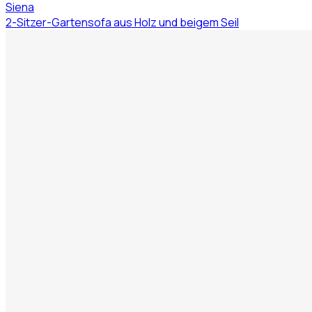
Siena
2-Sitzer-Gartensofa aus Holz und beigem Seil