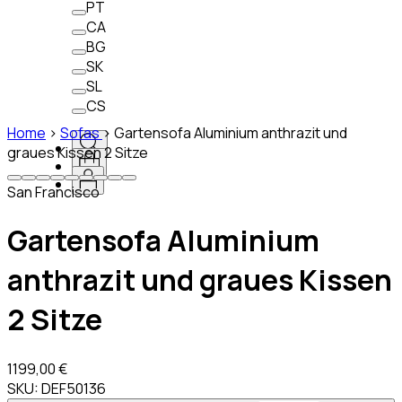
PT
CA
BG
SK
SL
CS
Home
>
Sofas
>
Gartensofa Aluminium anthrazit und
graues Kissen 2 Sitze
San Francisco
Gartensofa Aluminium
anthrazit und graues Kissen
2 Sitze
1199,00 €
SKU:
DEF50136