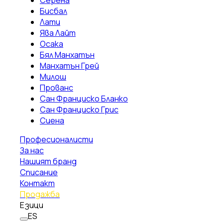
Серена
Бисбал
Лати
Ява Лайт
Осака
Бял Манхатън
Манхатън Грей
Милош
Прованс
Сан Франциско Бланко
Сан Франциско Грис
Сиена
Професионалисти
За нас
Нашият бранд
Списание
Контакт
Продажба
Езици
ES