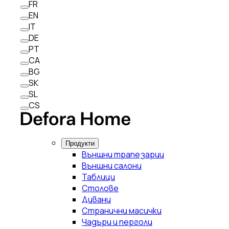
FR
EN
IT
DE
PT
CA
BG
SK
SL
CS
Продукти
Външни трапезарии
Външни салони
Таблици
Столове
Дивани
Странични масички
Чадъри и перголи