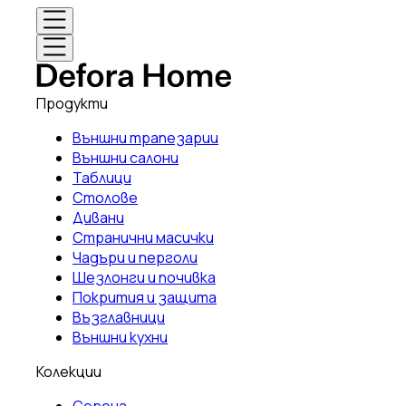
Продукти
Външни трапезарии
Външни салони
Таблици
Столове
Дивани
Странични масички
Чадъри и перголи
Шезлонги и почивка
Покрития и защита
Възглавници
Външни кухни
Колекции