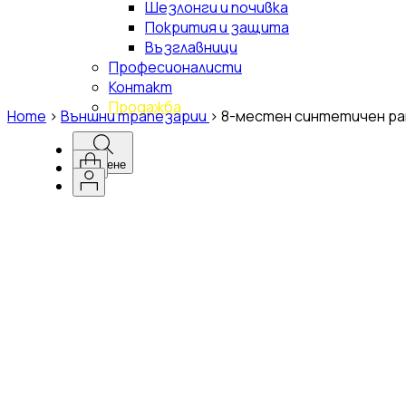
Шезлонги и почивка
Покрития и защита
Възглавници
Професионалисти
Контакт
Продажба
Home
>
Външни трапезарии
>
8-местен синтетичен ра
Търсене