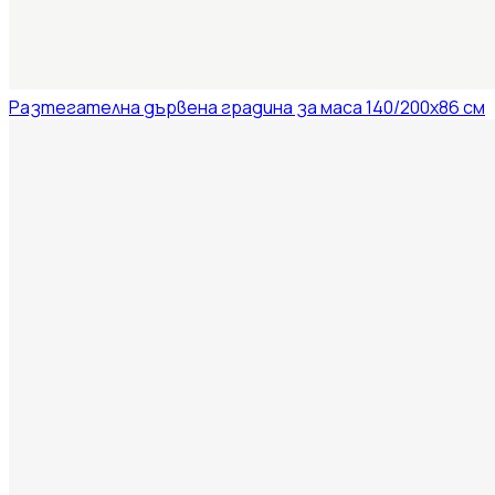
Разтегателна дървена градина за маса 140/200x86 см