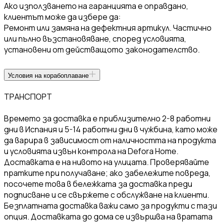
Ако използването на гаранцията е оправдано,
клиентът може да избере да:
Ремонт или замяна на дефектния артикул. Частично
или пълно възстановяване, според условията,
установени от действащото законодателство.
Условия на корабоплаване
ТРАНСПОРТ
Времето за доставка е приблизително 2-8 работни
дни в Испания и 5-14 работни дни в чужбина, като може
да варира в зависимост от наличността на продукта
и условията извън контрола на Defora Home.
Доставката е на нивото на улицата. Проверявайте
пратките при получаване; ако забележите повреда,
посочете това в бележката за доставка преди
подписване и се свържете с обслужване на клиенти.
Безплатната доставка важи само за продукти с тази
опция. Доставката до дома се извършва на вратата