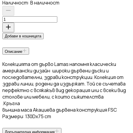
Наличност:
В наличност
Добави в кошницата
Описание
Колекцията от дърво Lamas напомня класически
американски дизайн: широки дървени дъски и
последователни, здрави конструкции. Колекция от
здрави линии, родени да издържат. Той се съчетава
перфектно с всякакъв вид декорация или с всеки вид
столове или мебели, с които съжителства
.Кръгла
външна маса Акациева дървена конструкция FSC
Размери: 130Dx75 cm
Допълнителна информация