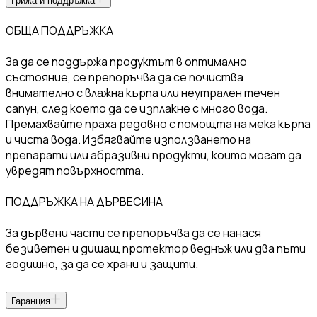
Грижа и поддръжка
ОБЩА ПОДДРЪЖКА
За да се поддържа продуктът в оптимално
състояние, се препоръчва да се почиства
внимателно с влажна кърпа или неутрален течен
сапун, след което да се изплакне с много вода.
Премахвайте праха редовно с помощта на мека кърпа
и чиста вода. Избягвайте използването на
препарати или абразивни продукти, които могат да
увредят повърхността.
ПОДДРЪЖКА НА ДЪРВЕСИНА
За дървени части се препоръчва да се нанася
безцветен и дишащ протектор веднъж или два пъти
годишно, за да се храни и защити.
Гаранция