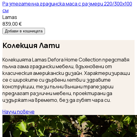
Разтегателна градинска маса с размери 220/300x100
см
Lamas
839,00 €
Добави в кошницата
Колекция
Лати
Колекцията Lamas Defora Home Collection представя
пълна гама градински мебели, вдъхновени от
класическия американски дизайн. Характеризиращи
се с широките си дървени летви и здравите
конструкции, тези пълни външни трапезарии
предлагат различни мебели, проектирани да
издържат на времето, без да губят чара си.
Научи повече