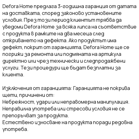
Defora Home предлага 3-годишна гаранция от датата
на доставката, според законово установените
условия. През този период клиентът трябва да
уведоми Defora Home за всяка липса на съответствие
с продукта в рамките на два месеца след
откриването на дефекта. Ако продуктът има
дефект, покрит от гаранцията, Defora Home ще се
погрижи за ремонта или подмяната на артикула
директно или чрез технически и следпродажбени
услуги. Тези процедури ще бъдат безплатни за
клиента.
Изключения от гаранцията: Гаранцията не покрива
щети, причинени от:
Небрежност, удари или неправомерна манипулация.
Неправилна употреба или стресови условия не се
препоръчват за продукта.
Естествено износване на продукта поради редовна
употреба.