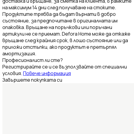
доставка и връщане, за сметка на клиента, в рамките
на максимум 14 дни след получаване на стоките.
Продуктите трябва да бъдат върнати в добро
състояние, за предпочитане в оригиналната им
опаковка. Връщане на поръчкови или поръчани
артикули не се приемат. Defora Home може да откаже
връщане след крайния срок, в лошо състояние или да
приложи отстъпки, ако продуктът е претърпял
амортизация.
Професионалист ли сте?
Регистрирайте се и се възползвайте от специални
условия.
Повече информация
Завършете покупката си