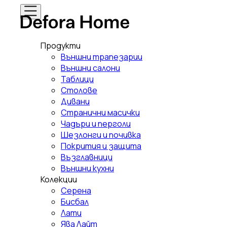
Продукти
Външни трапезарии
Външни салони
Таблици
Столове
Дивани
Странични масички
Чадъри и перголи
Шезлонги и почивка
Покрития и защита
Възглавници
Външни кухни
Колекции
Серена
Бисбал
Лати
Ява Лайт