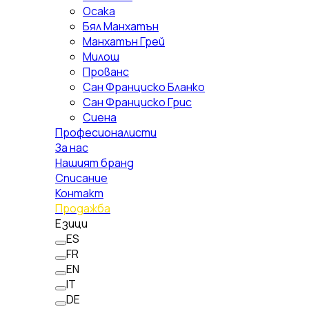
Осака
Бял Манхатън
Манхатън Грей
Милош
Прованс
Сан Франциско Бланко
Сан Франциско Грис
Сиена
Професионалисти
За нас
Нашият бранд
Списание
Контакт
Продажба
Езици
ES
FR
EN
IT
DE