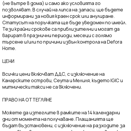
(не вътре в дома) и само ако условията го
позволяват. В случай на липса на запаси, ще бъдете
информирани за новия краен срок или анулиране.
Статусът на поръчката ще бъде уведомен по имейл.
Тези крайни срокове са приблизителни и могат да
варират в празнични периоди, месеци с голямо
търсене и/или по причини извън контрола на Defora
Home.
ЦЕНИ
Всички цени включват ДДС, с изключение на
Канарските острови, Сеута и Мелиля, където IGIC и
митнически такси не са включени.
ПРАВО НА ОТТЕГЛЯНЕ
Можете да изтеглите в рамките на 14 календарни
дни от момента на получаване. Плащанията ще
бъдат възстановени, с изключение на разходите за