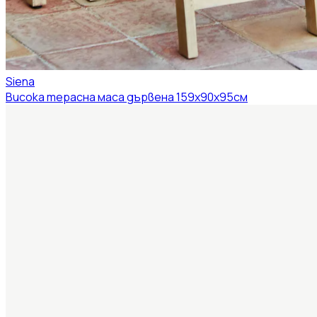
Siena
Висока терасна маса дървена 159x90x95см