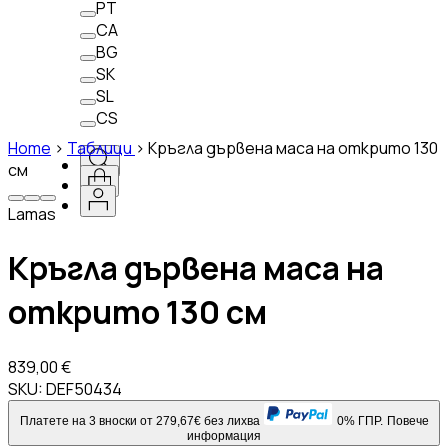
PT
CA
BG
SK
SL
CS
Home
>
Таблици
>
Кръгла дървена маса на открито 130
см
Lamas
Кръгла дървена маса на
открито 130 см
839,00 €
SKU:
DEF50434
Платете на 3 вноски от 279,67€ без лихва
0% ГПР.
Повече
информация