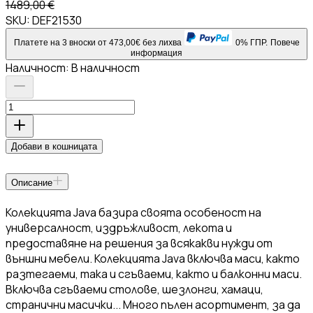
1489,00 €
SKU:
DEF21530
Платете на 3 вноски от 473,00€ без лихва
0% ГПР.
Повече
информация
Наличност:
В наличност
Добави в кошницата
Описание
Колекцията Java базира своята особеност на
универсалност, издръжливост, лекота и
предоставяне на решения за всякакви нужди от
външни мебели. Колекцията Java включва маси, както
разтегаеми, така и сгъваеми, както и балконни маси.
Включва сгъваеми столове, шезлонги, хамаци,
странични масички... Много пълен асортимент, за да