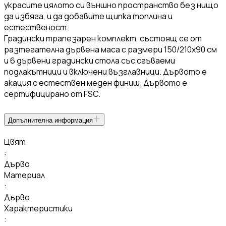
украсите цялото си външно пространство без нищо
да избяга, и да добавите щипка топлина и
естественост.
Градински трапезарен комплект, състоящ се от
разтегателна дървена маса с размери 150/210x90 см
и 6 дървени градински стола със сгъваеми
подлакътници и включени възглавници. Дървото е
акация с естествен меден финиш. Дървото е
сертифицирано от FSC.
Допълнителна информация
Цвят
:
Дърво
Материал
:
Дърво
Характеристики
: