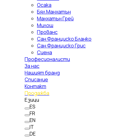
Осака
Бял Манхатън
Манхатън Грей
Милош
Прованс
Сан Франциско Бланко
Сан Франциско Грис
Сиена
Професионалисти
За нас
Нашият бранд
Списание
Контакт
Продажба
Езици
ES
FR
EN
IT
DE