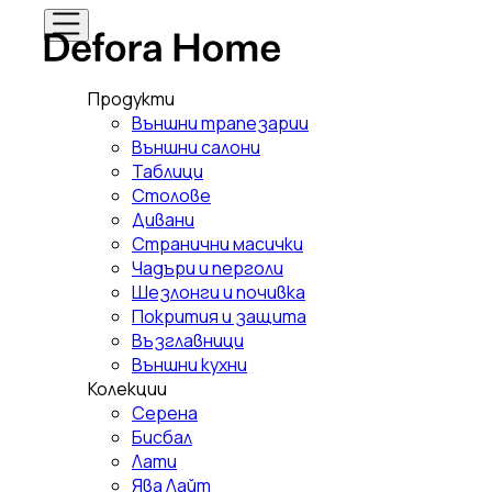
Продукти
Външни трапезарии
Външни салони
Таблици
Столове
Дивани
Странични масички
Чадъри и перголи
Шезлонги и почивка
Покрития и защита
Възглавници
Външни кухни
Колекции
Серена
Бисбал
Лати
Ява Лайт