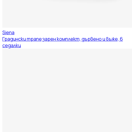
Siena
Градински трапезарен комплект, дървено и въже, 6
седалки