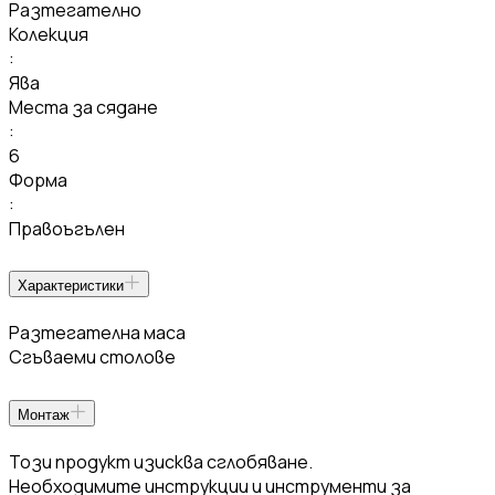
Разтегателно
Колекция
:
Ява
Места за сядане
:
6
Форма
:
Правоъгълен
Характеристики
Разтегателна маса
Сгъваеми столове
Монтаж
Този продукт изисква сглобяване.
Необходимите инструкции и инструменти за