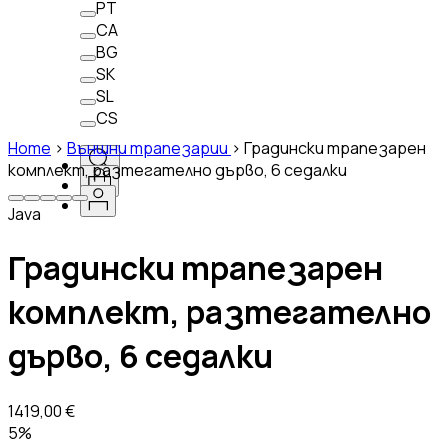
PT
CA
BG
SK
SL
CS
Home
>
Външни трапезарии
>
Градински трапезарен
комплект, разтегателно дърво, 6 седалки
Java
Градински трапезарен
комплект, разтегателно
дърво, 6 седалки
1419,00 €
5%