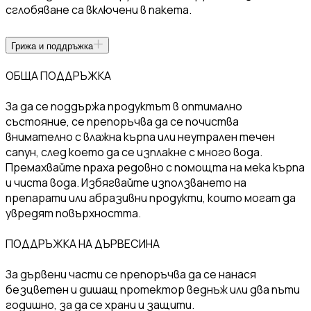
сглобяване са включени в пакета.
Грижа и поддръжка
ОБЩА ПОДДРЪЖКА
За да се поддържа продуктът в оптимално
състояние, се препоръчва да се почиства
внимателно с влажна кърпа или неутрален течен
сапун, след което да се изплакне с много вода.
Премахвайте праха редовно с помощта на мека кърпа
и чиста вода. Избягвайте използването на
препарати или абразивни продукти, които могат да
увредят повърхността.
ПОДДРЪЖКА НА ДЪРВЕСИНА
За дървени части се препоръчва да се нанася
безцветен и дишащ протектор веднъж или два пъти
годишно, за да се храни и защити.