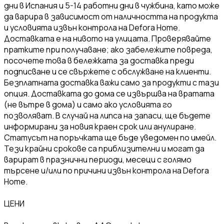
дни в Испания и 5-14 работни дни в чужбина, като може
да варира в зависимост от наличността на продукта
и условията извън контрола на Defora Home.
Доставката е на нивото на улицата. Проверявайте
пратките при получаване; ако забележите повреда,
посочете това в бележката за доставка преди
подписване и се свържете с обслужване на клиенти.
Безплатната доставка важи само за продукти с тази
опция. Доставката до дома се извършва на вратата
(не вътре в дома) и само ако условията го
позволяват. В случай на липса на запаси, ще бъдете
информирани за новия краен срок или анулиране.
Статусът на поръчката ще бъде уведомен по имейл.
Тези крайни срокове са приблизителни и могат да
варират в празнични периоди, месеци с голямо
търсене и/или по причини извън контрола на Defora
Home.
ЦЕНИ