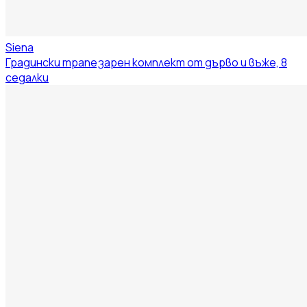
Siena
Градински трапезарен комплект от дърво и въже, 8
седалки