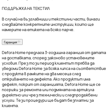
ПОДДРЪЖКА НА ТЕКСТИЛ
В случай на възглавници и текстилни части, винаги
следвайте конкретните инструкции, които ще
намерите на етикета на всяко парче.
Гаранция
Defora Home предлага 3-годишна гаранция от датата
на доставката, според законово установените
условия. През този период клиентът трябва да
уведоми Defora Home за всяка липса на съответствие
с продукта в рамките на два месеца след
откриването на дефекта. Ако продуктът има
дефект, покрит от гаранцията, Defora Home ще се
погрижи за ремонта или подмяната на артикула
директно или чрез технически и следпродажбени
услуги. Тези процедури ще бъдат безплатни за
клиента.