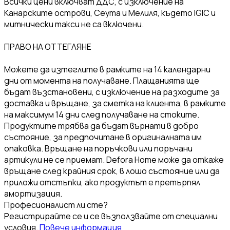
Всички цени включват ДДС, с изключение на
Канарските острови, Сеута и Мелиля, където IGIC и
митнически такси не са включени.
ПРАВО НА ОТТЕГЛЯНЕ
Можете да изтеглите в рамките на 14 календарни
дни от момента на получаване. Плащанията ще
бъдат възстановени, с изключение на разходите за
доставка и връщане, за сметка на клиента, в рамките
на максимум 14 дни след получаване на стоките.
Продуктите трябва да бъдат върнати в добро
състояние, за предпочитане в оригиналната им
опаковка. Връщане на поръчкови или поръчани
артикули не се приемат. Defora Home може да откаже
връщане след крайния срок, в лошо състояние или да
приложи отстъпки, ако продуктът е претърпял
амортизация.
Професионалист ли сте?
Регистрирайте се и се възползвайте от специални
условия.
Повече информация