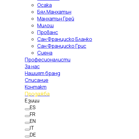
Осака
Бял Манхатън
Манхатън Грей
Милош
Прованс
Сан Франциско Бланко
Сан Франциско Грис
Сиена
Професионалисти
За нас
Нашият бранд
Списание
Контакт
Продажба
Езици
ES
FR
EN
IT
DE