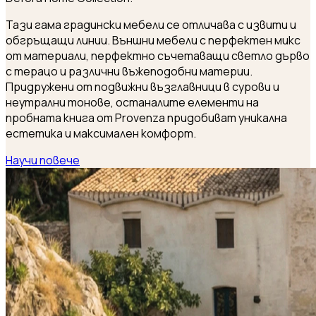
Тази гама градински мебели се отличава с извити и
обгръщащи линии. Външни мебели с перфектен микс
от материали, перфектно съчетаващи светло дърво
с терацо и различни въжеподобни материи.
Придружени от подвижни възглавници в сурови и
неутрални тонове, останалите елементи на
пробната книга от Provenza придобиват уникална
естетика и максимален комфорт.
Научи повече