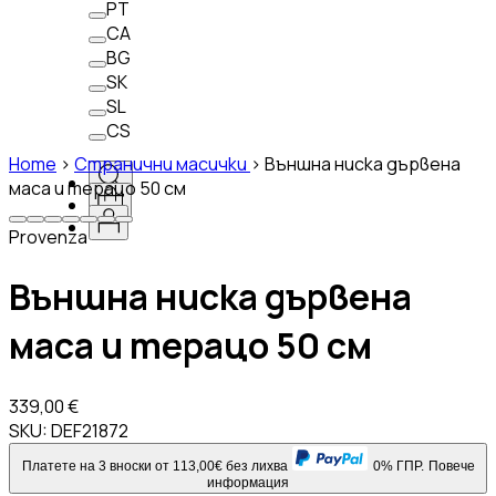
PT
CA
BG
SK
SL
CS
Home
>
Странични масички
>
Външна ниска дървена
маса и терацо 50 см
Provenza
Външна ниска дървена
маса и терацо 50 см
339,00 €
SKU:
DEF21872
Платете на 3 вноски от 113,00€ без лихва
0% ГПР.
Повече
информация