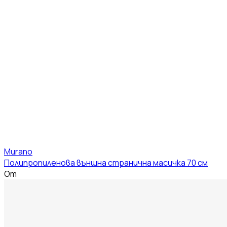
Murano
Полипропиленова външна странична масичка 70 см
От