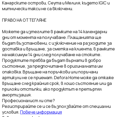
Канарските острови, Сеута и Мелиля, където IGIC и
митнически такси не са включени.
ПРАВО НА ОТТЕГЛЯНЕ
Можете да изтеглите в рамките на 14 календарни
дни от момента на получаване. Плащанията ще
бъдат възстановени, с изключение на разходите за
доставка и връщане, за сметка на клиента, в рамките
на максимум 14 дни след получаване на стоките.
Продуктите трябва да бъдат върнати в добро
състояние, за предпочитане в оригиналната им
опаковка. Връщане на поръчкови или поръчани
артикули не се приемат. Defora Home може да откаже
връщане след крайния срок, в лошо състояние или да
приложи отстъпки, ако продуктът е претърпял
амортизация.
Професионалист ли сте?
Регистрирайте се и се възползвайте от специални
условия.
Повече информация