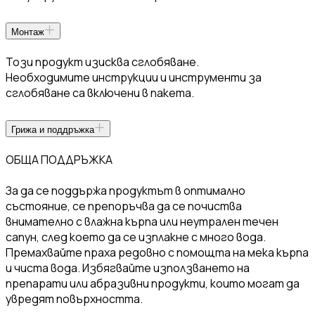
Монтаж
Този продукт изисква сглобяване.
Необходимите инструкции и инструменти за
сглобяване са включени в пакета.
Грижа и поддръжка
ОБЩА ПОДДРЪЖКА
За да се поддържа продуктът в оптимално
състояние, се препоръчва да се почиства
внимателно с влажна кърпа или неутрален течен
сапун, след което да се изплакне с много вода.
Премахвайте праха редовно с помощта на мека кърпа
и чиста вода. Избягвайте използването на
препарати или абразивни продукти, които могат да
увредят повърхността.