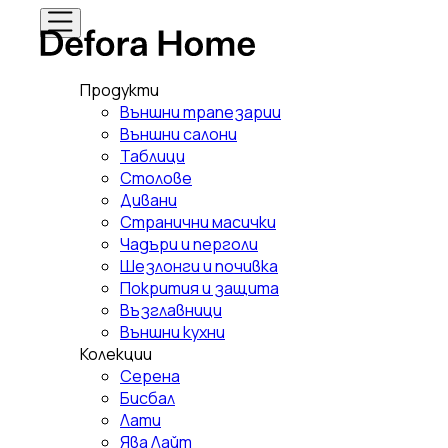
Продукти
Външни трапезарии
Външни салони
Таблици
Столове
Дивани
Странични масички
Чадъри и перголи
Шезлонги и почивка
Покрития и защита
Възглавници
Външни кухни
Колекции
Серена
Бисбал
Лати
Ява Лайт