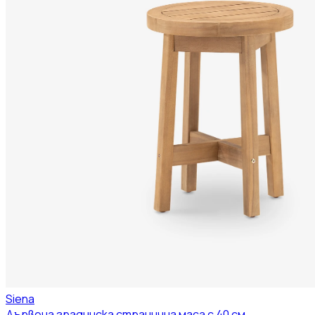
Siena
Дървена градинска странична маса с 40 см