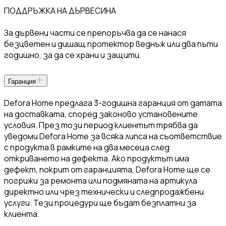
ПОДДРЪЖКА НА ДЪРВЕСИНА
За дървени части се препоръчва да се нанася
безцветен и дишащ протектор веднъж или два пъти
годишно, за да се храни и защити.
Гаранция
Defora Home предлага 3-годишна гаранция от датата
на доставката, според законово установените
условия. През този период клиентът трябва да
уведоми Defora Home за всяка липса на съответствие
с продукта в рамките на два месеца след
откриването на дефекта. Ако продуктът има
дефект, покрит от гаранцията, Defora Home ще се
погрижи за ремонта или подмяната на артикула
директно или чрез технически и следпродажбени
услуги. Тези процедури ще бъдат безплатни за
клиента.