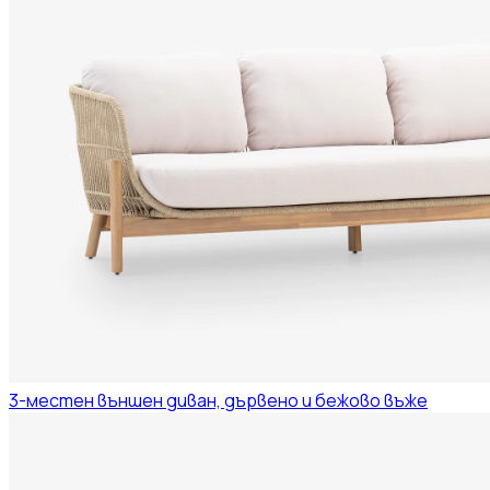
3-местен външен диван, дървено и бежово въже