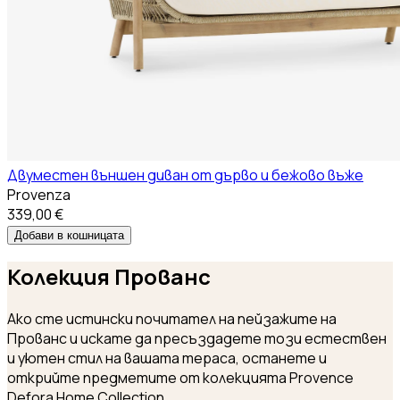
Двуместен външен диван от дърво и бежово въже
Provenza
339,00 €
Добави в кошницата
Колекция
Прованс
Ако сте истински почитател на пейзажите на
Прованс и искате да пресъздадете този естествен
и уютен стил на вашата тераса, останете и
открийте предметите от колекцията Provence
Defora Home Collection.