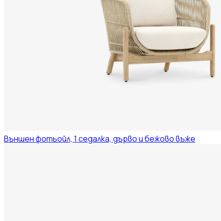
Външен фотьойл, 1 седалка, дърво и бежово въже