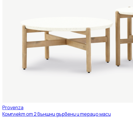
Provenza
Комплект от 2 външни дървени и терацо маси