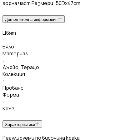
горна част Размери: 50Dx47cm
Допълнителна информация
Цвят
:
Бяло
Материал
:
Дърво
,
Терацо
Колекция
:
Прованс
Форма
:
Кръг
Характеристики
Регулируеми по височина крака