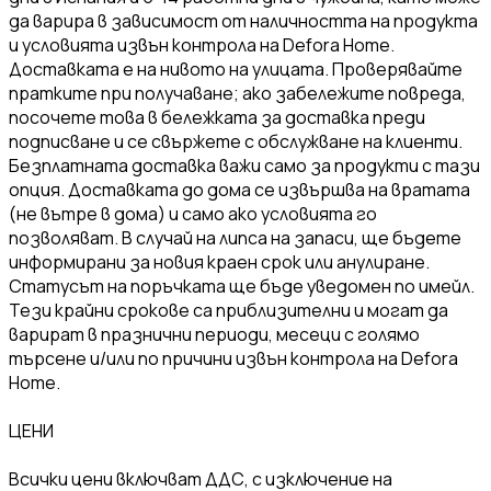
да варира в зависимост от наличността на продукта
и условията извън контрола на Defora Home.
Доставката е на нивото на улицата. Проверявайте
пратките при получаване; ако забележите повреда,
посочете това в бележката за доставка преди
подписване и се свържете с обслужване на клиенти.
Безплатната доставка важи само за продукти с тази
опция. Доставката до дома се извършва на вратата
(не вътре в дома) и само ако условията го
позволяват. В случай на липса на запаси, ще бъдете
информирани за новия краен срок или анулиране.
Статусът на поръчката ще бъде уведомен по имейл.
Тези крайни срокове са приблизителни и могат да
варират в празнични периоди, месеци с голямо
търсене и/или по причини извън контрола на Defora
Home.
ЦЕНИ
Всички цени включват ДДС, с изключение на