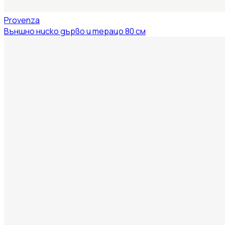
Provenza
Външно ниско дърво и терацо 80 см