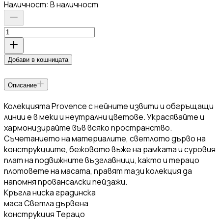
Наличност:
В наличност
Добави в кошницата
Описание
Колекцията Provence с нейните извити и обгръщащи
линии е в меки и неутрални цветове. Украсявайте и
хармонизирайте във всяко пространство.
Съчетанието на материалите, светлото дърво на
конструкциите, бежовото въже на рамката и суровия
плат на подвижните възглавници, както и терацо
плотовете на масата, правят тази колекция да
напомня провансалски пейзажи.
Кръгла ниска градинска
маса Светла дървена
конструкция Терацо