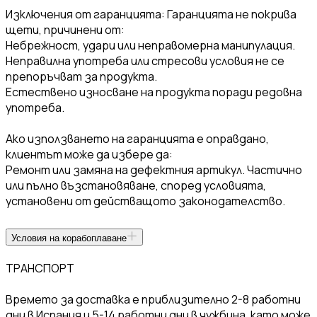
Изключения от гаранцията: Гаранцията не покрива
щети, причинени от:
Небрежност, удари или неправомерна манипулация.
Неправилна употреба или стресови условия не се
препоръчват за продукта.
Естествено износване на продукта поради редовна
употреба.
Ако използването на гаранцията е оправдано,
клиентът може да избере да:
Ремонт или замяна на дефектния артикул. Частично
или пълно възстановяване, според условията,
установени от действащото законодателство.
Условия на корабоплаване
ТРАНСПОРТ
Времето за доставка е приблизително 2-8 работни
дни в Испания и 5-14 работни дни в чужбина, като може