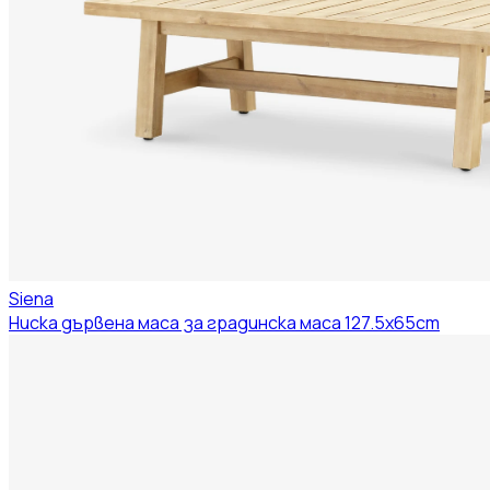
Siena
Ниска дървена маса за градинска маса 127.5x65cm