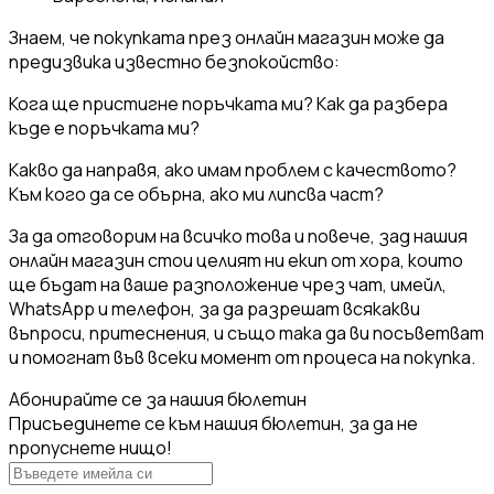
Знаем, че покупката през онлайн магазин може да
предизвика известно безпокойство:
Кога ще пристигне поръчката ми? Как да разбера
къде е поръчката ми?
Какво да направя, ако имам проблем с качеството?
Към кого да се обърна, ако ми липсва част?
За да отговорим на всичко това и повече, зад нашия
онлайн магазин стои целият ни екип от хора, които
ще бъдат на ваше разположение чрез чат, имейл,
WhatsApp и телефон, за да разрешат всякакви
въпроси, притеснения, и също така да ви посъветват
и помогнат във всеки момент от процеса на покупка.
Абонирайте се за нашия бюлетин
Присъединете се към нашия бюлетин, за да не
пропуснете нищо!