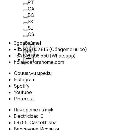
PT
CA
BG
SK
SL
CS
Здравейте!
+34 934 002 815 (Обадете ни се)
+34 618 598 550 (Whatsapp)
hola@deforahome.com
Социални мрежи
Instagram
Spotify
Youtube
Pinterest
Намерете ни тук
Electricidad, 9
08755, Castellbisbal
Барселона, Испания