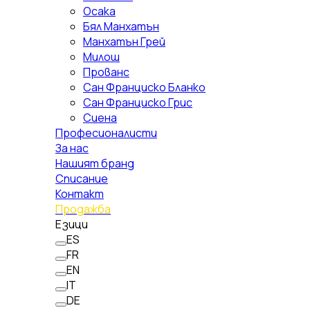
Осака
Бял Манхатън
Манхатън Грей
Милош
Прованс
Сан Франциско Бланко
Сан Франциско Грис
Сиена
Професионалисти
За нас
Нашият бранд
Списание
Контакт
Продажба
Езици
ES
FR
EN
IT
DE