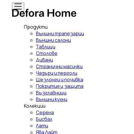
Продукти
Външни трапезарии
Външни салони
Таблици
Столове
Дивани
Странични масички
Чадъри и перголи
Шезлонги и почивка
Покрития и защита
Възглавници
Външни кухни
Колекции
Серена
Бисбал
Лати
Ява Лайт