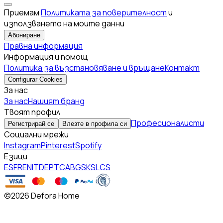
Приемам
Политиката за поверителност
и
използването на моите данни
Абониране
Правна информация
Информация и помощ
Политика за възстановяване и връщане
Контакт
Configurar Cookies
За нас
За нас
Нашият бранд
Твоят профил
Професионалисти
Регистрирай се
Влезте в профила си
Социални мрежи
Instagram
Pinterest
Spotify
Езици
ES
FR
EN
IT
DE
PT
CA
BG
SK
SL
CS
©
2026 Defora Home